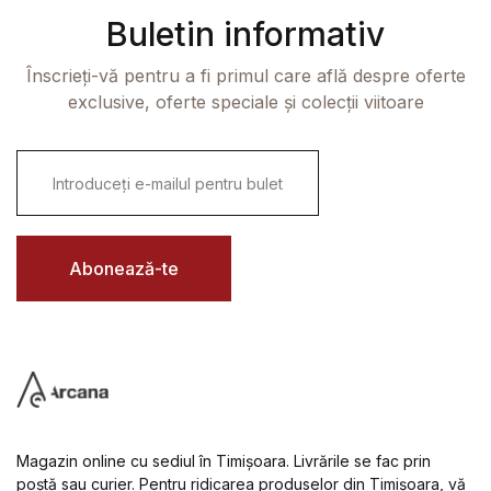
Buletin informativ
Înscrieți-vă pentru a fi primul care află despre oferte
exclusive, oferte speciale și colecții viitoare
E
m
a
i
l
*
Abonează-te
Magazin online cu sediul în Timișoara. Livrările se fac prin
poștă sau curier. Pentru ridicarea produselor din Timișoara, vă