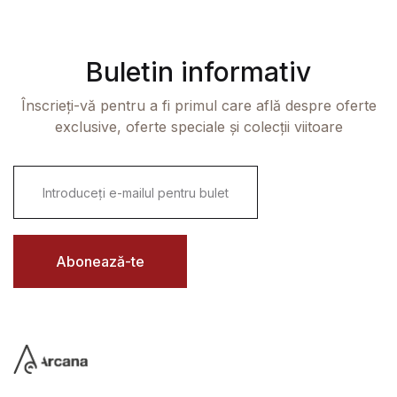
Buletin informativ
Înscrieți-vă pentru a fi primul care află despre oferte
exclusive, oferte speciale și colecții viitoare
E
m
a
i
l
*
Abonează-te