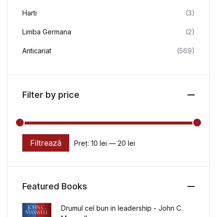
Harti
(3)
Limba Germana
(2)
Anticariat
(569)
Filter by price
Filtrează
Preț:
10 lei
—
20 lei
Preț minim
Preț maxim
Featured Books
Drumul cel bun in leadership - John C.