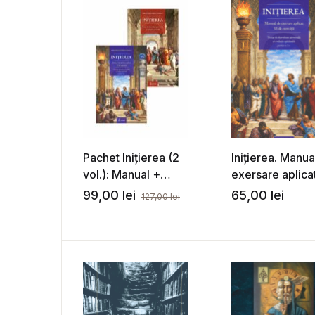
Pachet Inițierea (2
Inițierea. Manua
vol.): Manual +
exersare aplicat
Tratat – Sebastian
33 de exerciții 
99,00
lei
65,00
lei
127,00
lei
Stănculescu
Sebastian
Stănculescu