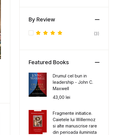
By Review
(3)
Evaluat
la
5
din
5
Featured Books
Drumul cel bun in
leadership - John C.
Maxwell
43,00
lei
Fragmente initiatice.
Caietele lui Willermoz
si alte manuscrise rare
din perioada iluminista