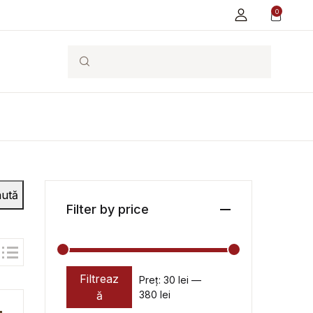
0
Search
ută
Filter by price
Filtreaz
Preț:
30 lei
—
Preț minim
Preț maxim
ă
380 lei