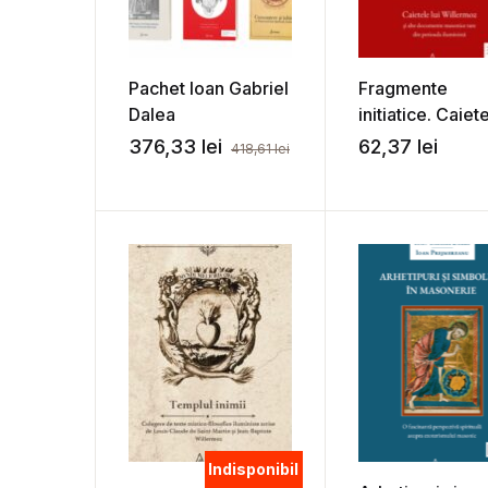
Pachet Ioan Gabriel
Fragmente
Dalea
initiatice. Caiet
lui Willermoz si 
376,33
lei
62,37
lei
418,61
lei
manuscrise rare
perioada ilumin
Indisponibil