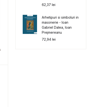
62,37
lei
Arhetipuri si simboluri in
masonerie - Ioan
Gabriel Dalea, Ioan
Prejmereanu
72,94
lei
i