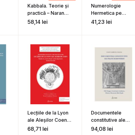
Kabbala. Teorie şi
Numerologie
practică – Naran
Hermetica pe
an
Gheser
intelesul tuturor –
58,14
lei
41,23
lei
Ioan
Naran Gheser
Lecțiile de la Lyon
Documentele
ale Aleșilor Coen
constitutive ale
ele
însoțite de „Cartea
francmasoneriei
68,71
lei
94,08
lei
roșie” și alte
(ed. a 2-a) – Ioan