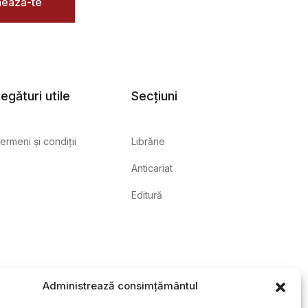
ează-te
egături utile
Secțiuni
ermeni și condiții
Librărie
Anticariat
Editură
Administrează consimțământul