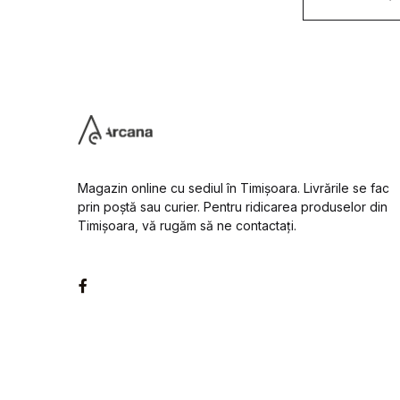
a
i
l
*
Magazin online cu sediul în Timișoara. Livrările se fac
prin poștă sau curier. Pentru ridicarea produselor din
Timișoara, vă rugăm să ne contactați.
Facebook