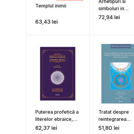
Arhetipuri si
Templul inimii
simboluri in
masonerie – Io
72,94
lei
63,43
lei
Gabriel Dalea, 
Prejmereanu
Puterea profetică a
Tratat despre
literelor ebraice,
reintegrarea
vol. 1 – Naran
ființelor în prim
62,37
lei
51,80
lei
Gheser
lor proprietăți,