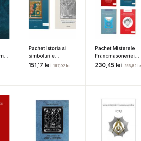
Pachet Istoria si
Pachet Misterele
gma
simbolurile
Francmasoneriei
r
Francmasoneriei
Mistice
151,17
lei
230,45
lei
167,02
lei
255,82
le
 P.