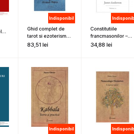
Indisponibil
Indisponib
Ghid complet de
Constitutiile
ele
tarot si ezoterism.
francmasonilor –
alte
Vol. 1 – Arcanele
James Anderson
83,51
lei
34,88
lei
 din
Majore – Naran
ista
Gheser
Indisponibil
Indisponib