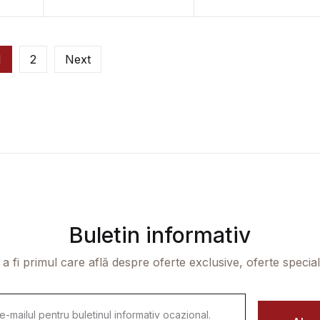
importante
Gabriel Dalea
ine –
manuscrise Coen
1
2
Next
Buletin informativ
 a fi primul care află despre oferte exclusive, oferte speciale 