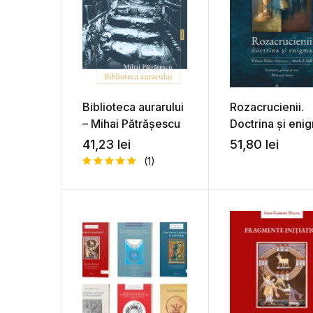
Biblioteca aurarului
Rozacrucienii.
– Mihai Pătrășescu
Doctrina și eni
– William Walke
41,23
lei
51,80
lei
Atkinson, Manly
(1)
Hall
Evaluat la
5.00
din 5
pe baza
unei
singure
evaluări