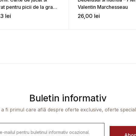
at pentru picii de la gradi!
Valentin Marchesseau
lia Tautan
53
lei
26,00
lei
Buletin informativ
 a fi primul care află despre oferte exclusive, oferte speciale 
Abon