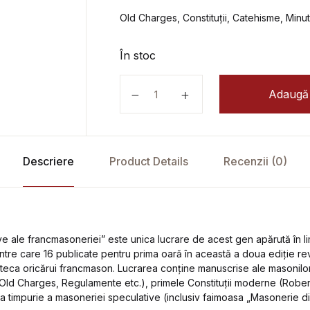
Old Charges, Constituții, Catehisme, Minut
În stoc
Cantitate Documentele constitutive
Adaugă 
Descriere
Product Details
Recenzii (0)
e ale francmasoneriei” este unica lucrare de acest gen apărută în l
re care 16 publicate pentru prima oară în această a doua ediție rev
ioteca oricărui francmason. Lucrarea conține manuscrise ale masonilor z
, Old Charges, Regulamente etc.), primele Constituții moderne (Robe
a timpurie a masoneriei speculative (inclusiv faimoasa „Masonerie di