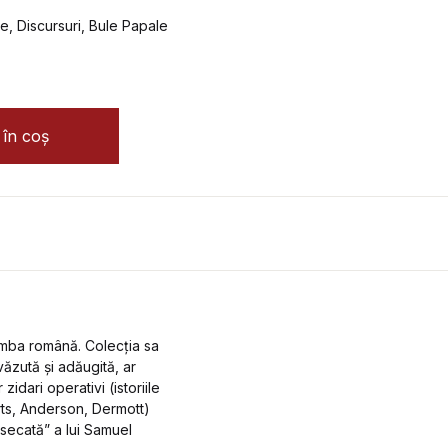
e, Discursuri, Bule Papale
 ale francmasoneriei (ed. a 2-a) - Ioan Gabriel Dalea
în coș
imba română. Colecția sa
ăzută și adăugită, ar
idari operativi (istoriile
rts, Anderson, Dermott)
secată” a lui Samuel