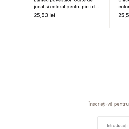
jucat si colorat pentru picii de
color
la gradi! – Delia Tautan
– De
25,53
lei
25,
Înscrieți-vă pentru
E
m