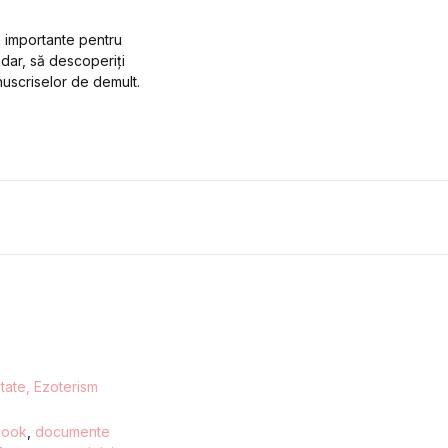
e importante pentru
dar, să descoperiți
anuscriselor de demult.
litate, Ezoterism
cook
,
documente