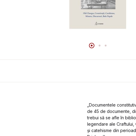
„Documentele constitutiv
de 45 de documente, dint
trebui să se afle în bibl
legendare ale Craftului
și catehisme din perioad