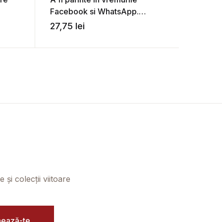
Constit
Facebook si WhatsApp.
James
Gestionarea oportunitatilor si
27,75
lei
34,88
riscurilor noilor tehnologii –
Iacopo Casadei, Andrea
Bilotto
și colecții viitoare
ează-te