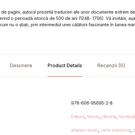
 de pagini, autorul prezintă traduceri ale unor documente extrem d
rind o perioadă istorică de 500 de ani (1248- 1756). Vă invităm, așa
 cum nu o știați, prin intermediul unei călătorii fascinante în lumea m
Descriere
Product Details
Recenzii (0)
978-606-95695-2-8
Editură
,
Istorie
,
Librărie
,
Spiritua
ahiman rezon
,
carte masonica
,