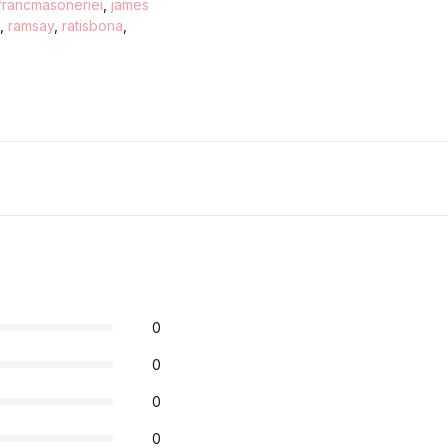
 francmasoneriei
,
james
,
ramsay
,
ratisbona
,
0
0
0
0