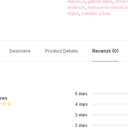
masonice
,
gabriel dalea
,
istoria
anderson
,
manuscrise masonice
regius
,
statutele schaw
Descriere
Product Details
Recenzii (0)
s
5 stars
iews
4 stars
3 stars
2 stars