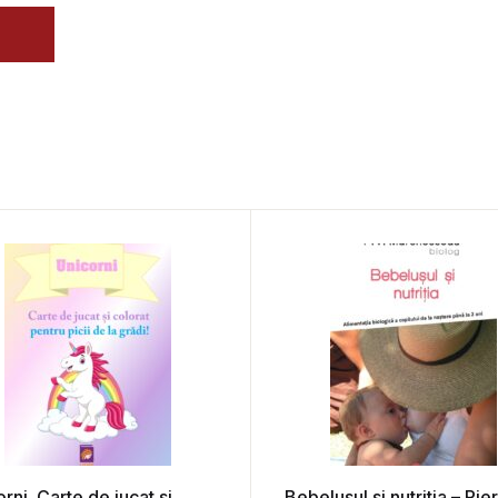
rni. Carte de jucat si
Bebelusul si nutritia – Pie