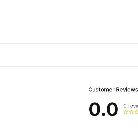
Customer Review
0.0
0 rev