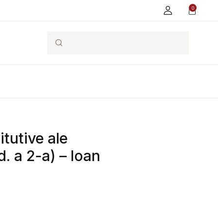
0
Search
tutive ale
. a 2-a) – Ioan