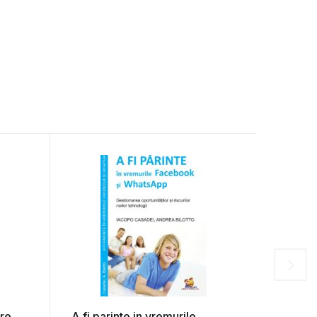
rre
A fi parinte in vremurile