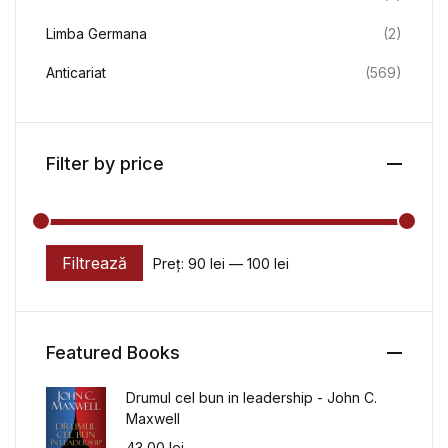
Limba Germana
(2)
Anticariat
(569)
Filter by price
Filtrează
Preț:
90 lei
—
100 lei
Preț minim
Preț maxim
Featured Books
Drumul cel bun in leadership - John C.
Maxwell
43,00
lei