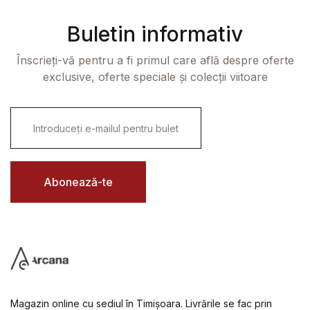
Buletin informativ
Înscrieți-vă pentru a fi primul care află despre oferte
exclusive, oferte speciale și colecții viitoare
E
m
a
i
l
*
Abonează-te
Magazin online cu sediul în Timișoara. Livrările se fac prin