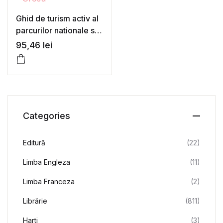
Ghid de turism activ al
parcurilor nationale si
naturale din Muntii
95,46
lei
Banatului – Andreea-
Elena Grosu
Categories
Editură
(22)
Limba Engleza
(11)
Limba Franceza
(2)
Librărie
(811)
Harti
(3)