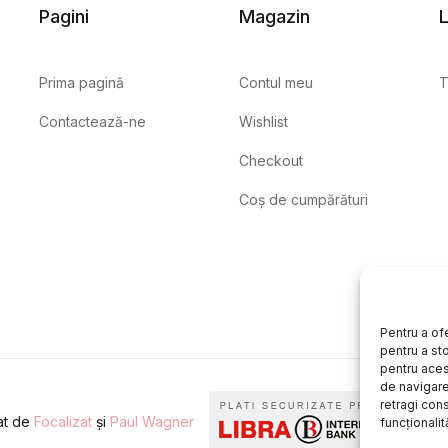
Pagini
Magazin
L
Prima pagină
Contul meu
T
Contactează-ne
Wishlist
Checkout
Coș de cumpărături
Pentru a of
pentru a st
pentru aces
de navigare 
retragi con
eat de
Focalizat
și
Paul Wagner
funcționalită