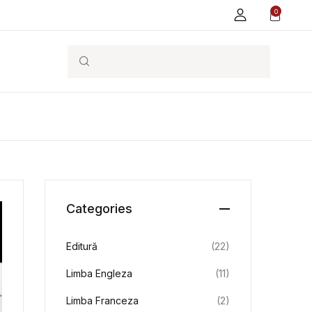
0
Search
Categories
Editură
(22)
Limba Engleza
(11)
Limba Franceza
(2)