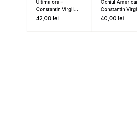
Ultima ora –
Ochiul America
Constantin Virgil
Constantin Virgi
Gheorghiu
Gheorghiu
42,00
lei
40,00
lei