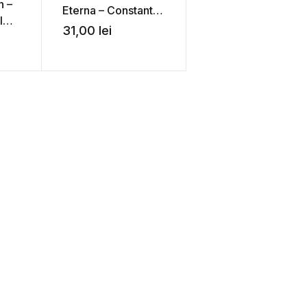
n –
Eterna – Constantin
l
Virgil Gheorghiu
31,00
lei