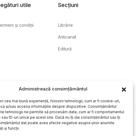
egături utile
Secțiuni
ermeni și condiții
Librărie
Anticariat
Editură
Administrează consimțământul
eri cea mai bună experiență, folosim tehnologii, cum ar fi cookie-uri,
oca și/sau accesa informațiile despre dispozitive. Consimțământul
te tehnologii ne permite să procesăm date, cum ar fi comportamentul
sau ID-uri unice pe acest site. Dacă nu îți dai consimțământul sau îți
simțământul dat poate avea afecte negative asupra unor anumite
ți și funcții.