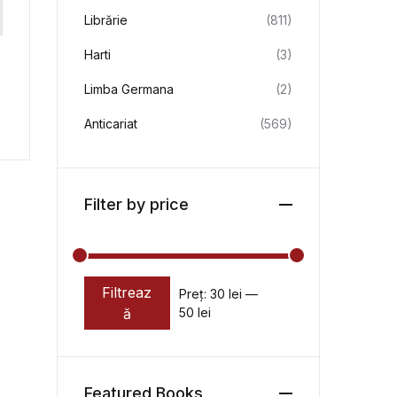
Librărie
(811)
Harti
(3)
Limba Germana
(2)
Anticariat
(569)
Filter by price
Filtreaz
Preț:
30 lei
—
Preț minim
Preț maxim
ă
50 lei
Featured Books