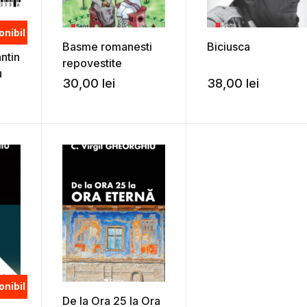
onibil
Basme romanesti
Biciusca
ntin
repovestite
u
30,00
lei
38,00
lei
onibil
De la Ora 25 la Ora