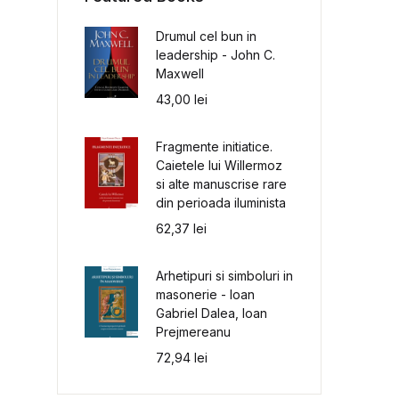
Drumul cel bun in
leadership - John C.
Maxwell
43,00
lei
Fragmente initiatice.
Caietele lui Willermoz
si alte manuscrise rare
din perioada iluminista
62,37
lei
Arhetipuri si simboluri in
masonerie - Ioan
Gabriel Dalea, Ioan
Prejmereanu
72,94
lei