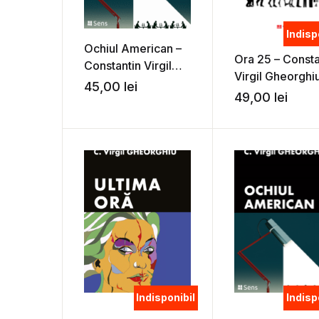
Indisp
Ochiul American –
Ora 25 – Consta
Constantin Virgil
Virgil Gheorghi
Gheorghiu
45,00
lei
49,00
lei
Indisponibil
Indisp