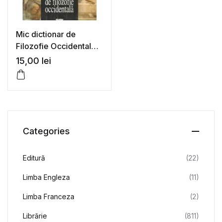
Mic dictionar de
Filozofie Occidentala –
Diane Collinson
15,00
lei
Categories
Editură
(22)
Limba Engleza
(11)
Limba Franceza
(2)
Librărie
(811)