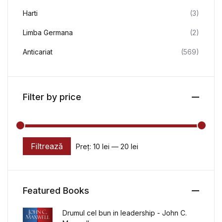
Harti
(3)
Limba Germana
(2)
Anticariat
(569)
Filter by price
Filtrează
Preț:
10 lei
—
20 lei
Preț minim
Preț maxim
Featured Books
Drumul cel bun in leadership - John C.