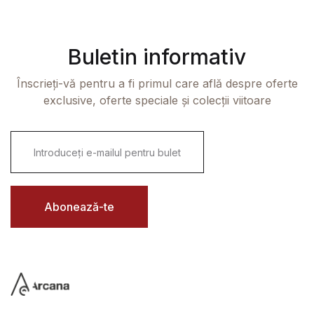
Buletin informativ
Înscrieți-vă pentru a fi primul care află despre oferte
exclusive, oferte speciale și colecții viitoare
E
m
a
i
l
*
Abonează-te