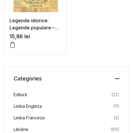
Legende istorice.
Legende populare –
Dimitrie Bolintineanu
15,86
lei
Categories
Editură
(22)
Limba Engleza
(11)
Limba Franceza
(2)
Librărie
(811)