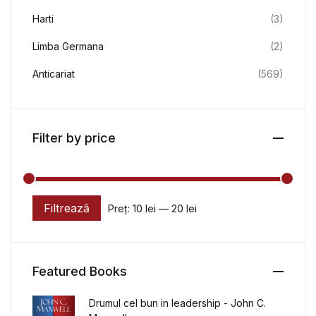
Harti
(3)
Limba Germana
(2)
Anticariat
(569)
Filter by price
Filtrează
Preț:
10 lei
—
20 lei
Preț minim
Preț maxim
Featured Books
Drumul cel bun in leadership - John C.