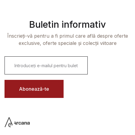
Buletin informativ
Înscrieți-vă pentru a fi primul care află despre oferte
exclusive, oferte speciale și colecții viitoare
E
m
a
i
l
*
Abonează-te