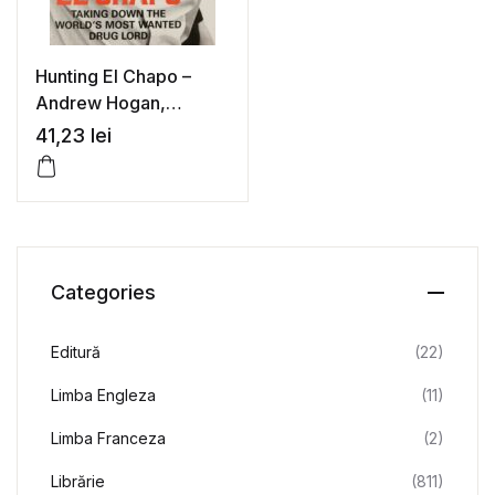
Hunting El Chapo –
Andrew Hogan,
Douglas Century
41,23
lei
Categories
Editură
(22)
Limba Engleza
(11)
Limba Franceza
(2)
Librărie
(811)