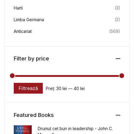
Harti
(3)
Limba Germana
(2)
Anticariat
(569)
Filter by price
Filtrează
Preț:
30 lei
—
40 lei
Preț minim
Preț maxim
Featured Books
Drumul cel bun in leadership - John C.