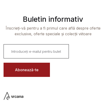
Buletin informativ
Înscrieți-vă pentru a fi primul care află despre oferte
exclusive, oferte speciale și colecții viitoare
E
m
a
i
l
*
Abonează-te