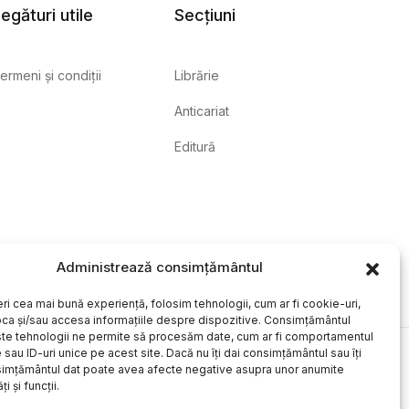
egături utile
Secțiuni
ermeni și condiții
Librărie
Anticariat
Editură
Administrează consimțământul
eri cea mai bună experiență, folosim tehnologii, cum ar fi cookie-uri,
oca și/sau accesa informațiile despre dispozitive. Consimțământul
te tehnologii ne permite să procesăm date, cum ar fi comportamentul
sau ID-uri unice pe acest site. Dacă nu îți dai consimțământul sau îți
simțământul dat poate avea afecte negative asupra unor anumite
ți și funcții.