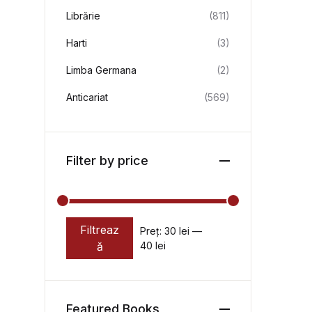
Librărie
(811)
Harti
(3)
Limba Germana
(2)
Anticariat
(569)
Filter by price
Filtreaz
Preț:
30 lei
—
Preț minim
Preț maxim
ă
40 lei
Featured Books