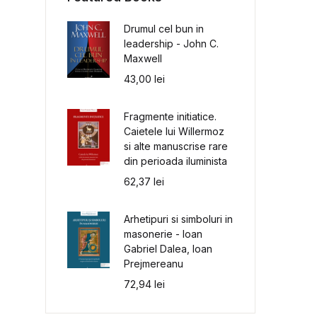
Drumul cel bun in
leadership - John C.
Maxwell
43,00
lei
Fragmente initiatice.
Caietele lui Willermoz
si alte manuscrise rare
din perioada iluminista
62,37
lei
Arhetipuri si simboluri in
masonerie - Ioan
Gabriel Dalea, Ioan
Prejmereanu
72,94
lei