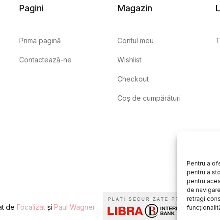
Pagini
Magazin
L
Prima pagină
Contul meu
T
Contactează-ne
Wishlist
Checkout
Coș de cumpărături
Pentru a of
pentru a st
pentru aces
de navigare 
retragi con
eat de
Focalizat
și
Paul Wagner
funcționalită