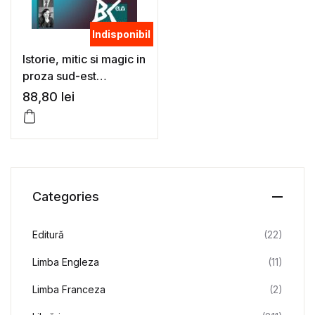
Indisponibil
Istorie, mitic si magic in
proza sud-est
europeana postbelica
88,80
lei
– Gordana-Nicoleta
Peici
Categories
Editură
(22)
Limba Engleza
(11)
Limba Franceza
(2)