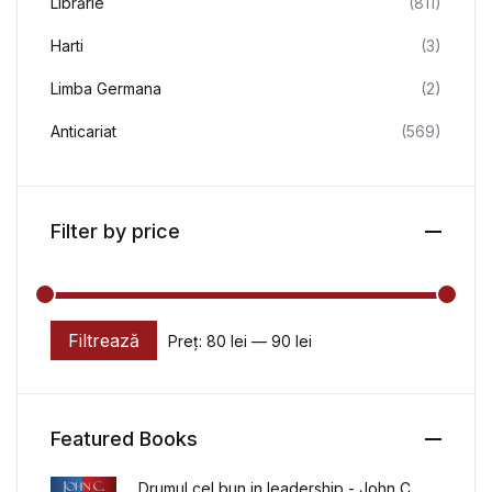
Librărie
(811)
Harti
(3)
Limba Germana
(2)
Anticariat
(569)
Filter by price
Filtrează
Preț:
80 lei
—
90 lei
Preț minim
Preț maxim
Featured Books
Drumul cel bun in leadership - John C.