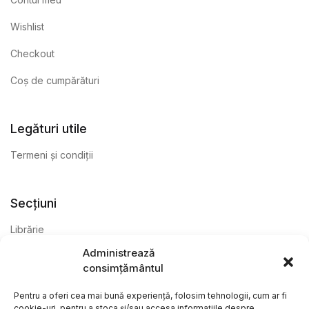
Wishlist
Checkout
Coș de cumpărături
Legături utile
Termeni și condiții
Secțiuni
Librărie
Administrează
Anticariat
consimțământul
Editură
Pentru a oferi cea mai bună experiență, folosim tehnologii, cum ar fi
cookie-uri, pentru a stoca și/sau accesa informațiile despre