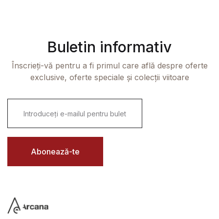
Buletin informativ
Înscrieți-vă pentru a fi primul care află despre oferte
exclusive, oferte speciale și colecții viitoare
E
m
a
i
l
*
Abonează-te