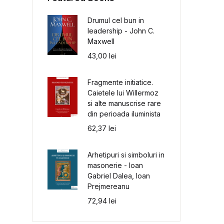
Drumul cel bun in
leadership - John C.
Maxwell
43,00
lei
Fragmente initiatice.
Caietele lui Willermoz
si alte manuscrise rare
din perioada iluminista
62,37
lei
Arhetipuri si simboluri in
masonerie - Ioan
Gabriel Dalea, Ioan
Prejmereanu
72,94
lei