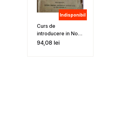
Indisponibil
Curs de
introducere in Noul
Testament –
94,08
lei
Arhimandritul I.
Scriban