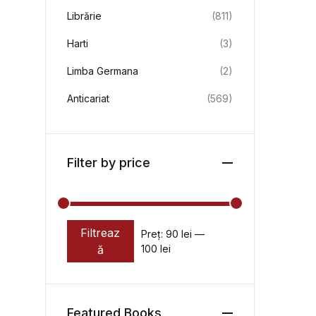
Librărie
(811)
Harti
(3)
Limba Germana
(2)
Anticariat
(569)
Filter by price
Filtreaz
Preț:
90 lei
—
Preț minim
Preț maxim
ă
100 lei
Featured Books