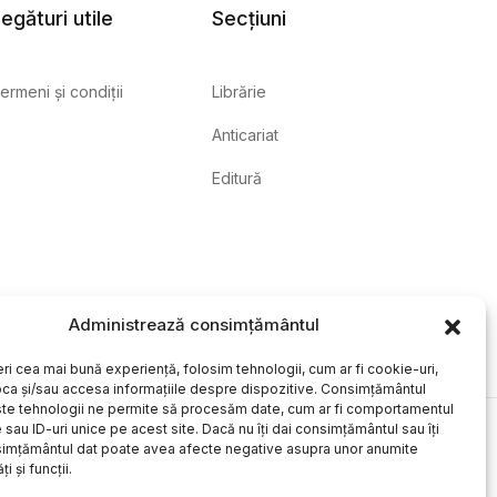
egături utile
Secțiuni
ermeni și condiții
Librărie
Anticariat
Editură
Administrează consimțământul
eri cea mai bună experiență, folosim tehnologii, cum ar fi cookie-uri,
oca și/sau accesa informațiile despre dispozitive. Consimțământul
te tehnologii ne permite să procesăm date, cum ar fi comportamentul
sau ID-uri unice pe acest site. Dacă nu îți dai consimțământul sau îți
simțământul dat poate avea afecte negative asupra unor anumite
ți și funcții.