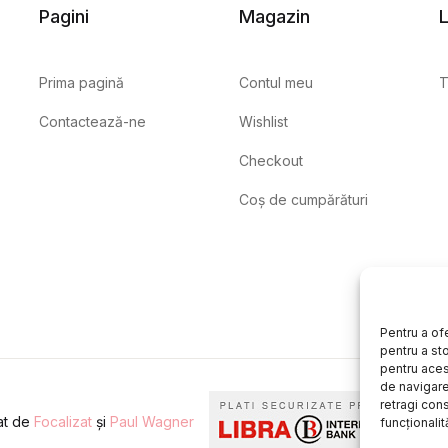
Pagini
Magazin
L
Prima pagină
Contul meu
T
Contactează-ne
Wishlist
Checkout
Coș de cumpărături
Pentru a of
pentru a st
pentru aces
de navigare 
retragi con
eat de
Focalizat
și
Paul Wagner
funcționalită