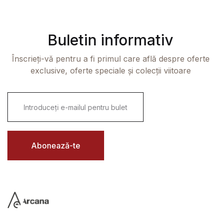
Buletin informativ
Înscrieți-vă pentru a fi primul care află despre oferte
exclusive, oferte speciale și colecții viitoare
E
m
a
i
l
*
Abonează-te