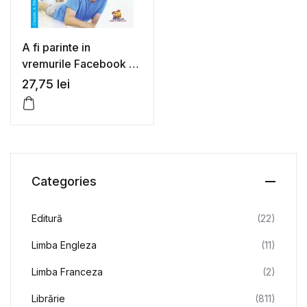
A fi parinte in
vremurile Facebook si
WhatsApp.
27,75
lei
Gestionarea
oportunitatilor si
riscurilor noilor
tehnologii – Iacopo
Casadei, Andrea
Bilotto
Categories
Editură
(22)
Limba Engleza
(11)
Limba Franceza
(2)
Librărie
(811)