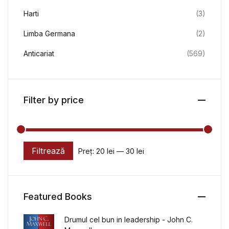
Harti
(3)
Limba Germana
(2)
Anticariat
(569)
Filter by price
Filtrează
Preț:
20 lei
—
30 lei
Preț minim
Preț maxim
Featured Books
Drumul cel bun in leadership - John C.