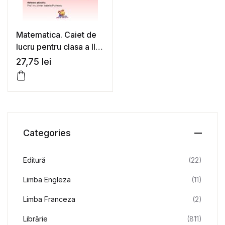
Matematica. Caiet de
lucru pentru clasa a II-a
– Irina Stefania Delca,
27,75
lei
Lavinia Cerasela
Delca, Stefania Monica
Mihai
Categories
Editură
(22)
Limba Engleza
(11)
Limba Franceza
(2)
Librărie
(811)