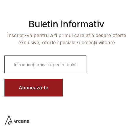
Buletin informativ
Înscrieți-vă pentru a fi primul care află despre oferte
exclusive, oferte speciale și colecții viitoare
E
m
a
i
l
*
Abonează-te