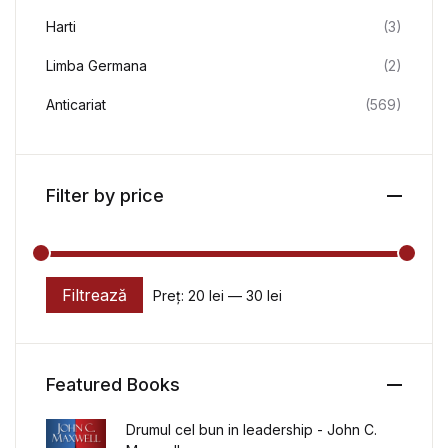
Harti
(3)
Limba Germana
(2)
Anticariat
(569)
Filter by price
Filtrează
Preț:
20 lei
—
30 lei
Preț minim
Preț maxim
Featured Books
Drumul cel bun in leadership - John C.