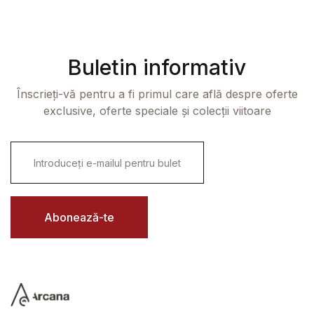
Buletin informativ
Înscrieți-vă pentru a fi primul care află despre oferte
exclusive, oferte speciale și colecții viitoare
E
m
a
i
l
*
Abonează-te