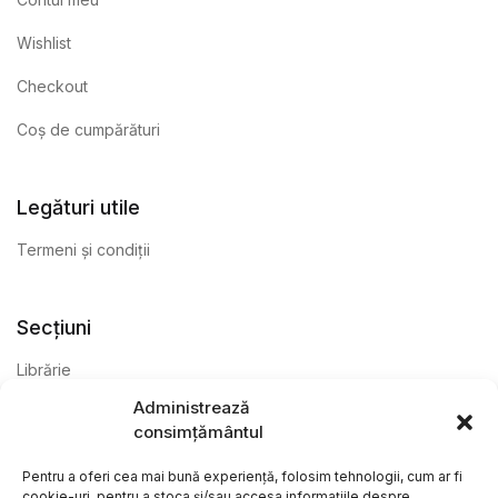
Wishlist
Checkout
Coș de cumpărături
Legături utile
Termeni și condiții
Secțiuni
Librărie
Administrează
Anticariat
consimțământul
Editură
Pentru a oferi cea mai bună experiență, folosim tehnologii, cum ar fi
cookie-uri, pentru a stoca și/sau accesa informațiile despre