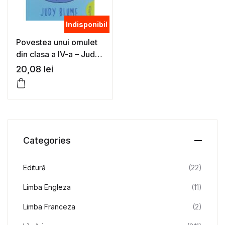
Indisponibil
Povestea unui omulet
din clasa a IV-a – Judy
Blume
20,08
lei
Categories
Editură
(22)
Limba Engleza
(11)
Limba Franceza
(2)