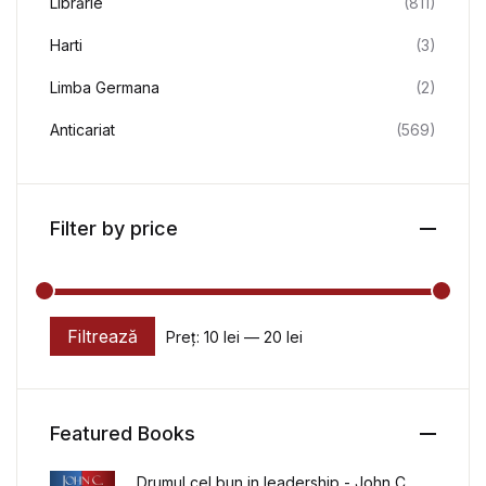
Librărie
(811)
Harti
(3)
Limba Germana
(2)
Anticariat
(569)
Filter by price
Filtrează
Preț:
10 lei
—
20 lei
Preț minim
Preț maxim
Featured Books
Drumul cel bun in leadership - John C.