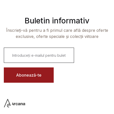
Buletin informativ
Înscrieți-vă pentru a fi primul care află despre oferte
exclusive, oferte speciale și colecții viitoare
E
m
a
i
l
*
Abonează-te