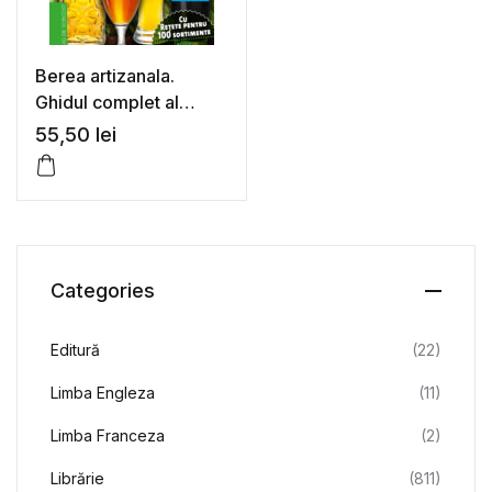
Berea artizanala.
Ghidul complet al
berarului amator –
55,50
lei
Klaus Kling
Categories
Editură
(22)
Limba Engleza
(11)
Limba Franceza
(2)
Librărie
(811)