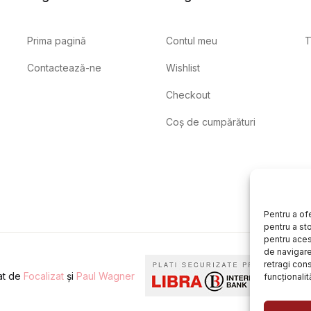
Prima pagină
Contul meu
T
Contactează-ne
Wishlist
Checkout
Coș de cumpărături
Pentru a of
pentru a st
pentru aces
de navigare 
retragi con
eat de
Focalizat
și
Paul Wagner
funcționalită