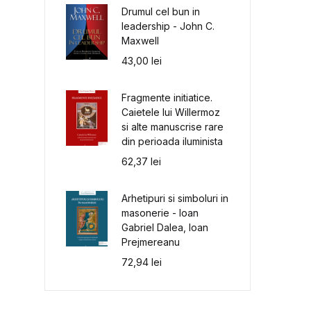
Drumul cel bun in
leadership - John C.
Maxwell
43,00
lei
Fragmente initiatice.
Caietele lui Willermoz
si alte manuscrise rare
din perioada iluminista
62,37
lei
Arhetipuri si simboluri in
masonerie - Ioan
Gabriel Dalea, Ioan
Prejmereanu
72,94
lei