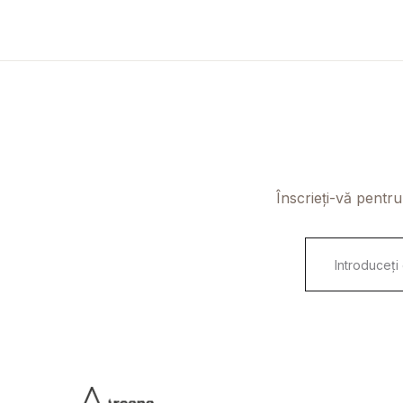
Înscrieți-vă pentru
E
m
a
i
l
*