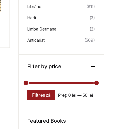
Librărie
(811)
Harti
(3)
Limba Germana
(2)
Anticariat
(569)
Filter by price
Filtrează
Preț:
0 lei
—
50 lei
Preț minim
Preț maxim
Featured Books