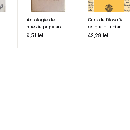
Antologie de
Curs de filosofia
poezie populara –
religiei – Lucian
Lucian Blaga
Blaga
9,51
lei
42,28
lei