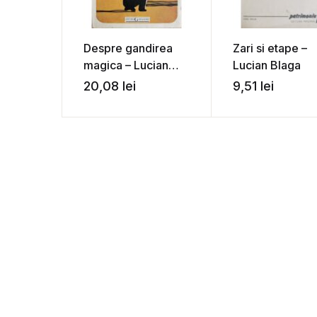
Despre gandirea
Zari si etape –
magica – Lucian
Lucian Blaga
Blaga
20,08
lei
9,51
lei