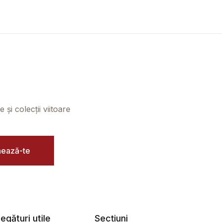
și colecții viitoare
ează-te
egături utile
Secțiuni