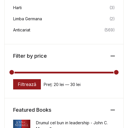
Harti
(3)
Limba Germana
(2)
Anticariat
(569)
Filter by price
Filtrează
Preț:
20 lei
—
30 lei
Preț minim
Preț maxim
Featured Books
Drumul cel bun in leadership - John C.