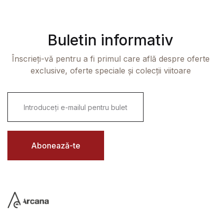
Buletin informativ
Înscrieți-vă pentru a fi primul care află despre oferte
exclusive, oferte speciale și colecții viitoare
E
m
a
i
l
*
Abonează-te