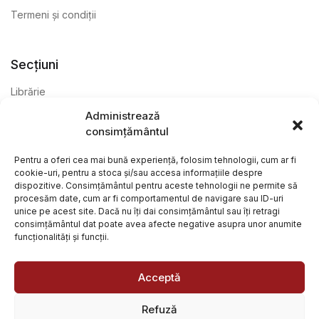
Termeni și condiții
Secțiuni
Librărie
Administrează
Anticariat
consimțământul
Editură
Pentru a oferi cea mai bună experiență, folosim tehnologii, cum ar fi
cookie-uri, pentru a stoca și/sau accesa informațiile despre
dispozitive. Consimțământul pentru aceste tehnologii ne permite să
procesăm date, cum ar fi comportamentul de navigare sau ID-uri
unice pe acest site. Dacă nu îți dai consimțământul sau îți retragi
consimțământul dat poate avea afecte negative asupra unor anumite
funcționalități și funcții.
@ Librăria Arcana. Toate drepturile rezervate. Site creat de
Focalizat
și
Paul Wagner
Acceptă
Refuză