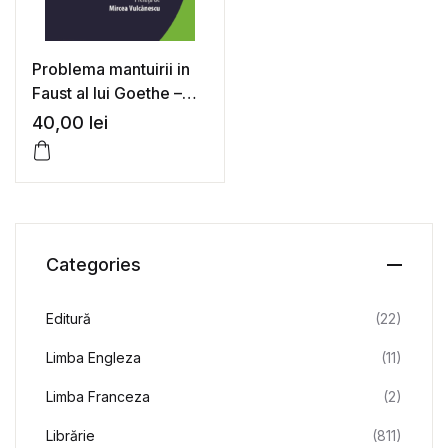
Problema mantuirii in
Faust al lui Goethe –
Nae Ionescu
40,00
lei
Categories
Editură
(22)
Limba Engleza
(11)
Limba Franceza
(2)
Librărie
(811)