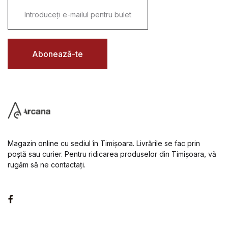
E
m
a
i
l
*
Abonează-te
Magazin online cu sediul în Timișoara. Livrările se fac prin
poștă sau curier. Pentru ridicarea produselor din Timișoara, vă
rugăm să ne contactați.
Facebook