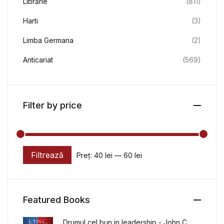
Librărie
(811)
Harti
(3)
Limba Germana
(2)
Anticariat
(569)
Filter by price
Filtrează
Preț:
40 lei
—
60 lei
Preț minim
Preț maxim
Featured Books
Drumul cel bun in leadership - John C.