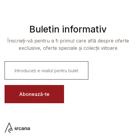
Buletin informativ
Înscrieți-vă pentru a fi primul care află despre oferte
exclusive, oferte speciale și colecții viitoare
E
m
a
i
l
*
Abonează-te