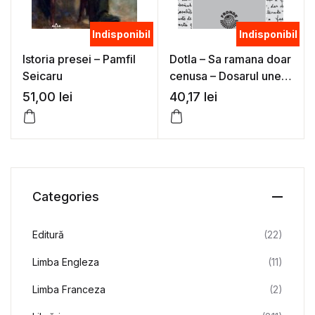
Indisponibil
Indisponibil
Istoria presei – Pamfil
Dotla – Sa ramana doar
Seicaru
cenusa – Dosarul unei
tari satelit – Pamfil
51,00
lei
40,17
lei
Seicaru
Categories
Editură
(22)
Limba Engleza
(11)
Limba Franceza
(2)