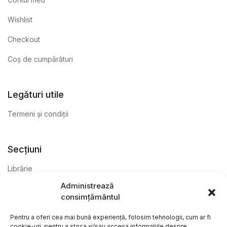
Wishlist
Checkout
Coș de cumpărături
Legături utile
Termeni și condiții
Secțiuni
Librărie
Administrează
Anticariat
consimțământul
Editură
Pentru a oferi cea mai bună experiență, folosim tehnologii, cum ar fi
cookie-uri, pentru a stoca și/sau accesa informațiile despre