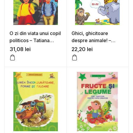
O zi din viata unui copil
Ghici, ghicitoare
politicos – Tatiana
despre animale! –
Tapalaga
Tatiana Tapalaga
31,08
lei
22,20
lei