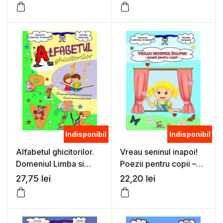
creatori – Tatiana
Tapalaga
Indisponibil
Indisponibil
Alfabetul ghicitorilor.
Vreau seninul inapoi!
Domeniul Limba si
Poezii pentru copii –
comunicare. Caiet de
Tatiana Tapalaga
27,75
lei
22,20
lei
munca independenta –
Tatiana Tapalaga