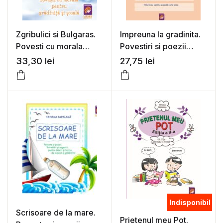
Zgribulici si Bulgaras.
Impreuna la gradinita.
Povesti cu morala
Povestiri si poezii
pentru gradinita si
pentru prescolari
33,30
lei
27,75
lei
scoala – Tatiana
zglobii! – Tatiana
Tapalaga
Tapalaga
Indisponibil
Scrisoare de la mare.
Prietenul meu Pot.