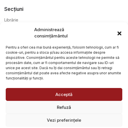
Secțiuni
Librărie
Administrează
Anticariat
consimțământul
Editură
Pentru a oferi cea mai bună experiență, folosim tehnologii, cum ar fi
cookie-uri, pentru a stoca și/sau accesa informațiile despre
dispozitive. Consimțământul pentru aceste tehnologii ne permite să
procesăm date, cum ar fi comportamentul de navigare sau ID-uri
unice pe acest site. Dacă nu îți dai consimțământul sau îți retragi
consimțământul dat poate avea afecte negative asupra unor anumite
funcționalități și funcții.
@ Librăria Arcana. Toate drepturile rezervate. Site creat de
Focalizat
și
Paul Wagner
Acceptă
Refuză
Vezi preferințele