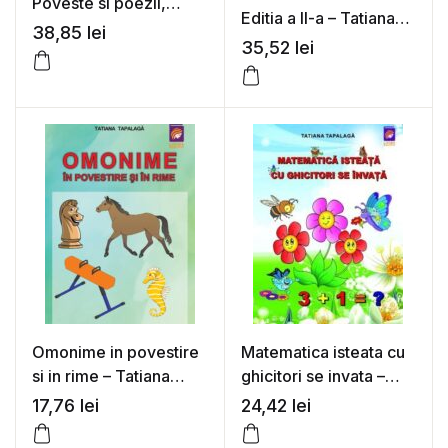
Poveste si poezii,
Editia a II-a – Tatiana
intrebari si sugestii,
38,85
lei
Tapalaga
35,52
lei
pentru baieti si fetite
de la scoli si gradinite!
– Tatiana Tapalaga
Omonime in povestire
Matematica isteata cu
si in rime – Tatiana
ghicitori se invata –
Tapalaga
Tatiana Tapalaga
17,76
lei
24,42
lei