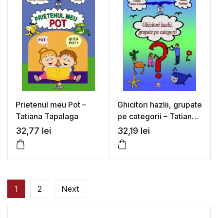
Prietenul meu Pot –
Ghicitori hazlii, grupate
Tatiana Tapalaga
pe categorii – Tatiana
Tapalaga
32,77
lei
32,19
lei
1
2
Next