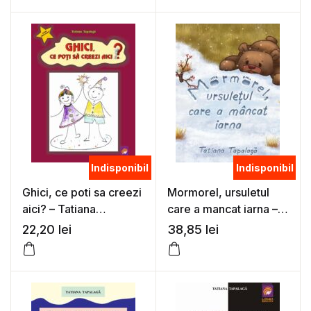
Indisponibil
Indisponibil
Ghici, ce poti sa creezi
Mormorel, ursuletul
aici? – Tatiana
care a mancat iarna –
Tapalaga
Tatiana Tapalaga
22,20
lei
38,85
lei