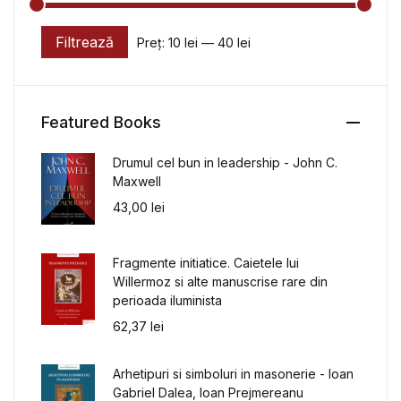
Filtrează
Preț:
10 lei
—
40 lei
Preț minim
Preț maxim
Featured Books
Drumul cel bun in leadership - John C.
Maxwell
43,00
lei
Fragmente initiatice. Caietele lui
Willermoz si alte manuscrise rare din
perioada iluminista
62,37
lei
Arhetipuri si simboluri in masonerie - Ioan
Gabriel Dalea, Ioan Prejmereanu