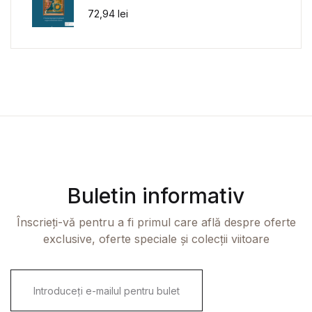
72,94
lei
Buletin informativ
Înscrieți-vă pentru a fi primul care află despre oferte
exclusive, oferte speciale și colecții viitoare
E
m
a