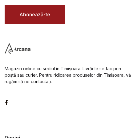
i
l
*
Abonează-te
Magazin online cu sediul în Timișoara. Livrările se fac prin
poștă sau curier. Pentru ridicarea produselor din Timișoara, vă
rugăm să ne contactați.
Facebook
Pagini