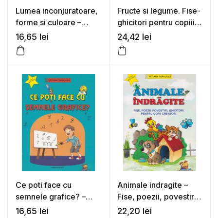
Lumea inconjuratoare,
Fructe si legume. Fise-
forme si culoare –
ghicitori pentru copiii
ghicitori si fise pentru
creatori – Tatiana
16,65
lei
24,42
lei
grupa mare si clasa
Tapalaga
pregatitoare – Tatiana
Tapalaga
Ce poti face cu
Animale indragite –
semnele grafice? –
Fise, poezii, povestiri,
Tatiana Tapalaga
ghicitori pentru copii
16,65
lei
22,20
lei