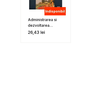
Indisponibil
Administrarea si
dezvoltarea
intreprinderilor din
26,43
lei
industria turistica –
Gheorghe
Bailesteanu, Anda
Ursulescu-Lungu