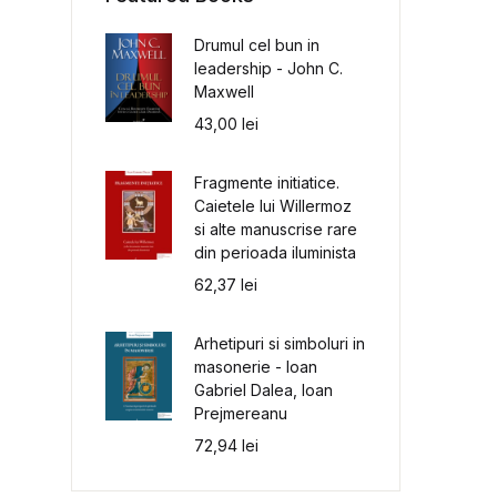
Drumul cel bun in
leadership - John C.
Maxwell
43,00
lei
Fragmente initiatice.
Caietele lui Willermoz
si alte manuscrise rare
din perioada iluminista
62,37
lei
Arhetipuri si simboluri in
masonerie - Ioan
Gabriel Dalea, Ioan
Prejmereanu
72,94
lei