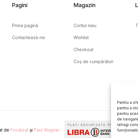
Pagini
Magazin
L
Prima pagină
Contul meu
T
Contactează-ne
Wishlist
Checkout
Coș de cumpărături
Pentru a of
pentru a st
pentru aces
de navigare 
retragi con
eat de
Focalizat
și
Paul Wagner
funcționalită