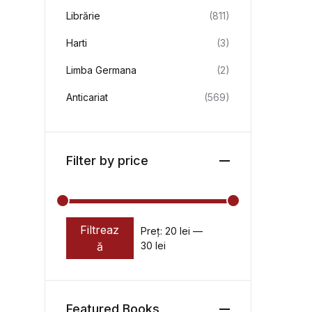
Librărie
(811)
Harti
(3)
Limba Germana
(2)
Anticariat
(569)
Filter by price
Filtreaz
Preț:
20 lei
—
Preț minim
Preț maxim
ă
30 lei
Featured Books