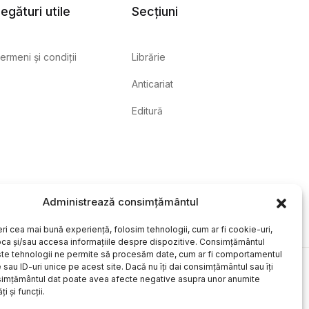
egături utile
Secțiuni
ermeni și condiții
Librărie
Anticariat
Editură
Administrează consimțământul
eri cea mai bună experiență, folosim tehnologii, cum ar fi cookie-uri,
oca și/sau accesa informațiile despre dispozitive. Consimțământul
te tehnologii ne permite să procesăm date, cum ar fi comportamentul
sau ID-uri unice pe acest site. Dacă nu îți dai consimțământul sau îți
simțământul dat poate avea afecte negative asupra unor anumite
ți și funcții.