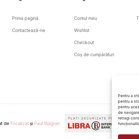
Prima pagină
Contul meu
T
Contactează-ne
Wishlist
Checkout
Coș de cumpărături
Pentru a of
pentru a st
pentru aces
de navigare 
retragi con
eat de
Focalizat
și
Paul Wagner
funcționalită