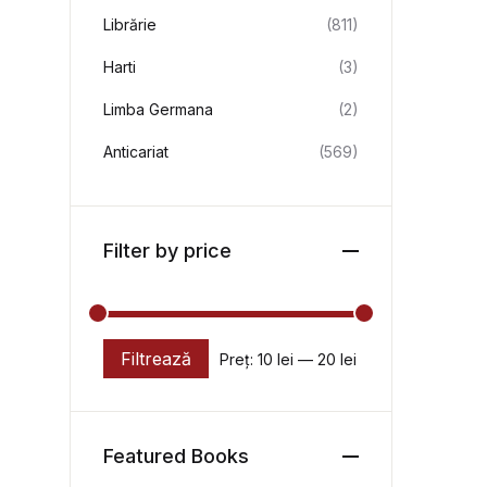
Librărie
(811)
Harti
(3)
Limba Germana
(2)
Anticariat
(569)
Filter by price
Filtrează
Preț:
10 lei
—
20 lei
Preț minim
Preț maxim
Featured Books