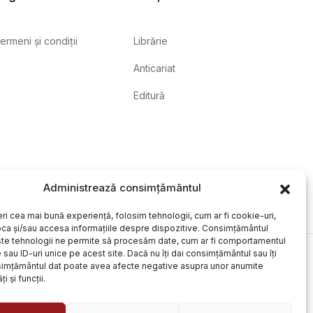
ermeni și condiții
Librărie
Anticariat
Editură
Administrează consimțământul
eri cea mai bună experiență, folosim tehnologii, cum ar fi cookie-uri,
oca și/sau accesa informațiile despre dispozitive. Consimțământul
te tehnologii ne permite să procesăm date, cum ar fi comportamentul
sau ID-uri unice pe acest site. Dacă nu îți dai consimțământul sau îți
simțământul dat poate avea afecte negative asupra unor anumite
ți și funcții.