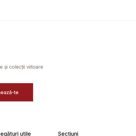
și colecții viitoare
ează-te
egături utile
Secțiuni