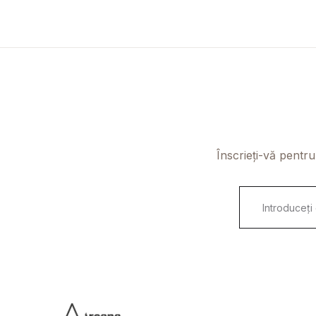
Înscrieți-vă pentru
E
m
a
i
l
*