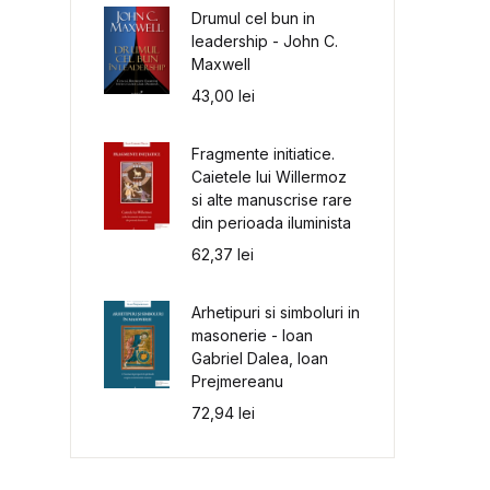
Drumul cel bun in
leadership - John C.
Maxwell
43,00
lei
Fragmente initiatice.
Caietele lui Willermoz
si alte manuscrise rare
din perioada iluminista
62,37
lei
Arhetipuri si simboluri in
masonerie - Ioan
Gabriel Dalea, Ioan
Prejmereanu
72,94
lei