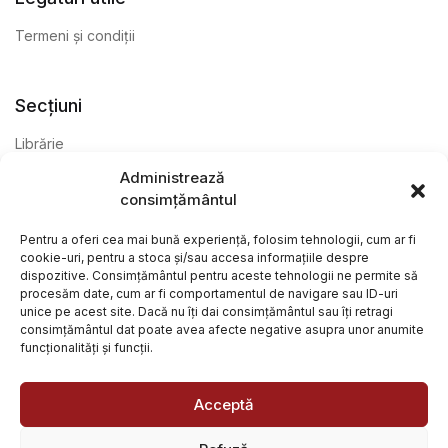
Termeni și condiții
Secțiuni
Librărie
Administrează
Anticariat
consimțământul
Editură
Pentru a oferi cea mai bună experiență, folosim tehnologii, cum ar fi
cookie-uri, pentru a stoca și/sau accesa informațiile despre
dispozitive. Consimțământul pentru aceste tehnologii ne permite să
procesăm date, cum ar fi comportamentul de navigare sau ID-uri
unice pe acest site. Dacă nu îți dai consimțământul sau îți retragi
consimțământul dat poate avea afecte negative asupra unor anumite
funcționalități și funcții.
@ Librăria Arcana. Toate drepturile rezervate. Site creat de
Focalizat
și
Paul Wagner
Acceptă