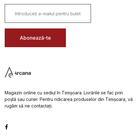
E
m
a
i
l
*
Abonează-te
Magazin online cu sediul în Timișoara. Livrările se fac prin
poștă sau curier. Pentru ridicarea produselor din Timișoara, vă
rugăm să ne contactați.
Facebook