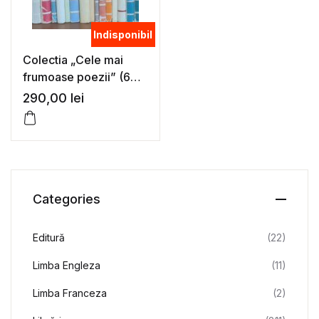
Indisponibil
Colectia „Cele mai
frumoase poezii” (68
vol.)
290,00
lei
Categories
Editură
(22)
Limba Engleza
(11)
Limba Franceza
(2)