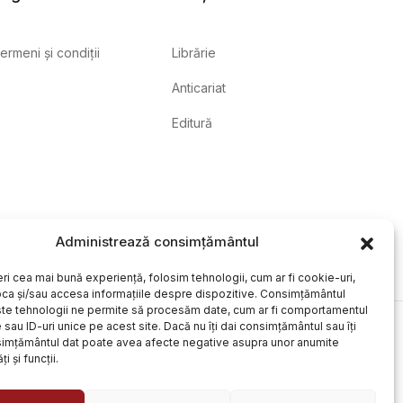
ermeni și condiții
Librărie
Anticariat
Editură
Administrează consimțământul
eri cea mai bună experiență, folosim tehnologii, cum ar fi cookie-uri,
oca și/sau accesa informațiile despre dispozitive. Consimțământul
te tehnologii ne permite să procesăm date, cum ar fi comportamentul
sau ID-uri unice pe acest site. Dacă nu îți dai consimțământul sau îți
simțământul dat poate avea afecte negative asupra unor anumite
ți și funcții.