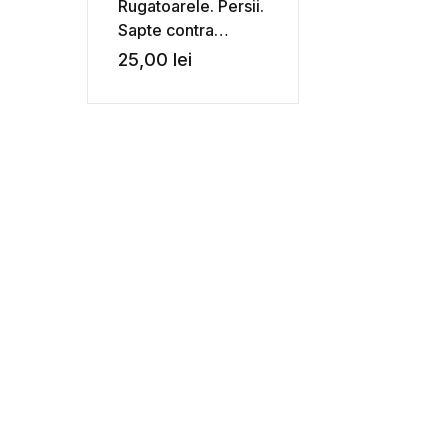
Rugatoarele. Persii.
Sapte contra
Thebei. Prometeu
25,00
lei
inlantuit – Eschil