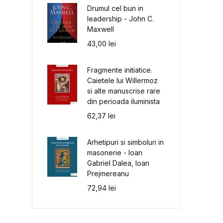
Drumul cel bun in
leadership - John C.
Maxwell
43,00
lei
Fragmente initiatice.
Caietele lui Willermoz
si alte manuscrise rare
din perioada iluminista
62,37
lei
Arhetipuri si simboluri in
masonerie - Ioan
Gabriel Dalea, Ioan
Prejmereanu
72,94
lei