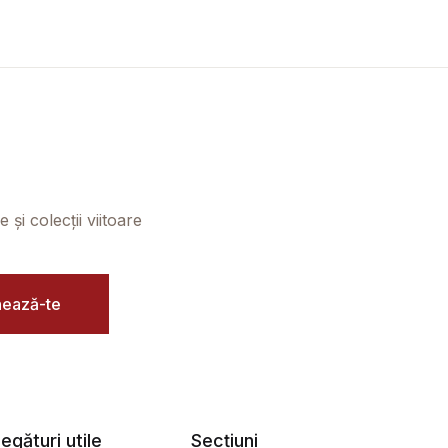
și colecții viitoare
ează-te
egături utile
Secțiuni