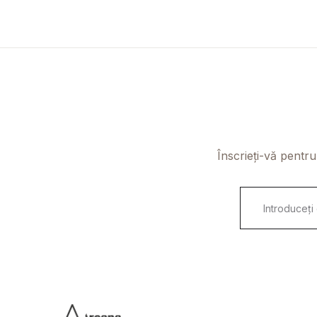
Înscrieți-vă pentru
E
m
a
i
l
*