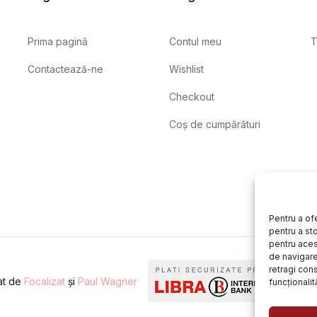
Prima pagină
Contul meu
T
Contactează-ne
Wishlist
Checkout
Coș de cumpărături
Pentru a of
pentru a st
pentru aces
de navigare 
retragi con
eat de
Focalizat
și
Paul Wagner
funcționalită