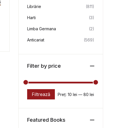
Librărie
(811)
Harti
(3)
Limba Germana
(2)
Anticariat
(569)
Filter by price
Filtrează
Preț:
10 lei
—
80 lei
Preț minim
Preț maxim
Featured Books