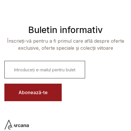
Buletin informativ
Înscrieți-vă pentru a fi primul care află despre oferte
exclusive, oferte speciale și colecții viitoare
E
m
a
i
l
*
Abonează-te