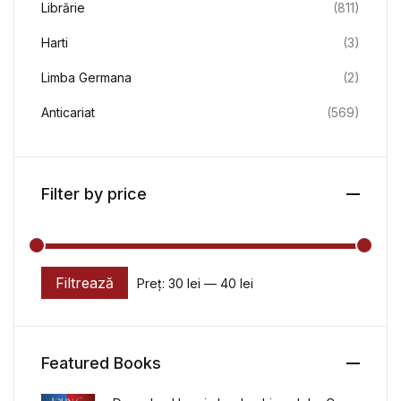
Librărie
(811)
Harti
(3)
Limba Germana
(2)
Anticariat
(569)
Filter by price
Filtrează
Preț:
30 lei
—
40 lei
Preț minim
Preț maxim
Featured Books