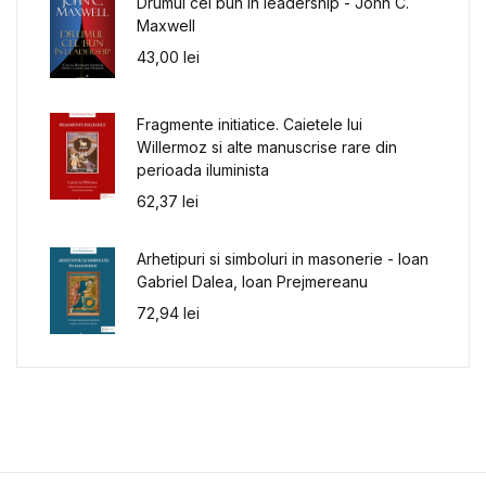
Drumul cel bun in leadership - John C.
Maxwell
43,00
lei
Fragmente initiatice. Caietele lui
Willermoz si alte manuscrise rare din
perioada iluminista
62,37
lei
Arhetipuri si simboluri in masonerie - Ioan
Gabriel Dalea, Ioan Prejmereanu
72,94
lei