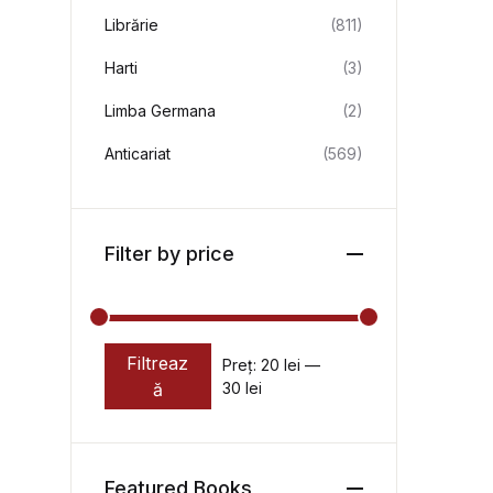
Librărie
(811)
Harti
(3)
Limba Germana
(2)
Anticariat
(569)
Filter by price
Filtreaz
Preț:
20 lei
—
Preț minim
Preț maxim
ă
30 lei
Featured Books