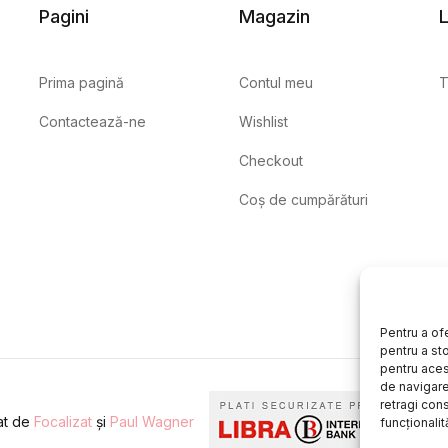
Pagini
Magazin
L
Prima pagină
Contul meu
T
Contactează-ne
Wishlist
Checkout
Coș de cumpărături
Pentru a of
pentru a st
pentru aces
de navigare 
retragi con
eat de
Focalizat
și
Paul Wagner
funcționalită