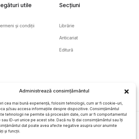
egături utile
Secțiuni
ermeni și condiții
Librărie
Anticariat
Editură
Administrează consimțământul
eri cea mai bună experiență, folosim tehnologii, cum ar fi cookie-uri,
oca și/sau accesa informațiile despre dispozitive. Consimțământul
te tehnologii ne permite să procesăm date, cum ar fi comportamentul
sau ID-uri unice pe acest site. Dacă nu îți dai consimțământul sau îți
simțământul dat poate avea afecte negative asupra unor anumite
ți și funcții.