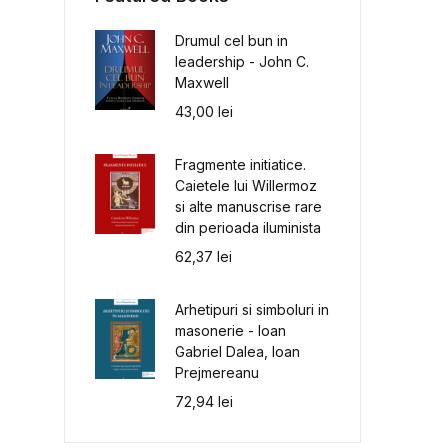
Drumul cel bun in
leadership - John C.
Maxwell
43,00
lei
Fragmente initiatice.
Caietele lui Willermoz
si alte manuscrise rare
din perioada iluminista
62,37
lei
Arhetipuri si simboluri in
masonerie - Ioan
Gabriel Dalea, Ioan
Prejmereanu
72,94
lei