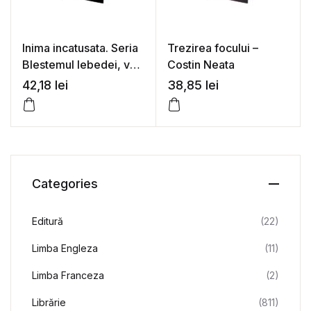
Inima incatusata. Seria
Trezirea focului –
Blestemul lebedei, vol.
Costin Neata
1 – Raluca Sferle
42,18
lei
38,85
lei
Categories
Editură
(22)
Limba Engleza
(11)
Limba Franceza
(2)
Librărie
(811)