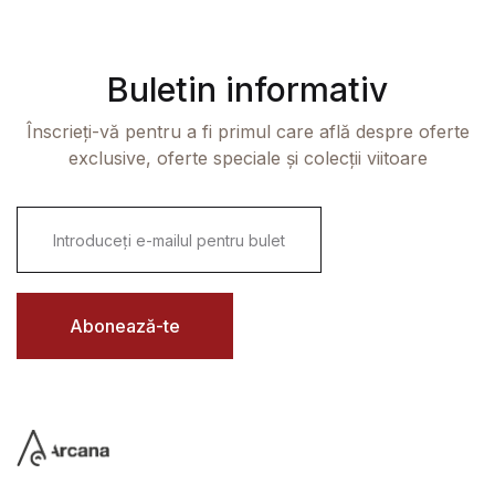
Buletin informativ
Înscrieți-vă pentru a fi primul care află despre oferte
exclusive, oferte speciale și colecții viitoare
E
m
a
i
l
*
Abonează-te