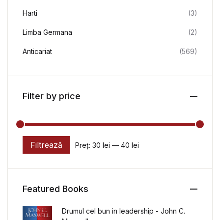
Harti
(3)
Limba Germana
(2)
Anticariat
(569)
Filter by price
Filtrează
Preț:
30 lei
—
40 lei
Preț minim
Preț maxim
Featured Books
Drumul cel bun in leadership - John C.