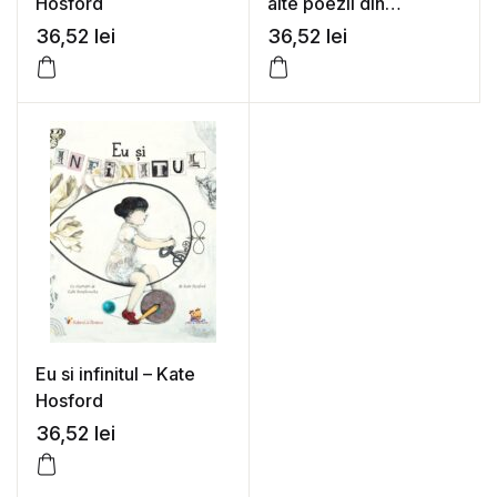
Hosford
alte poezii din
Bucataria Circului –
36,52
lei
36,52
lei
Kate Hosford
Eu si infinitul – Kate
Hosford
36,52
lei