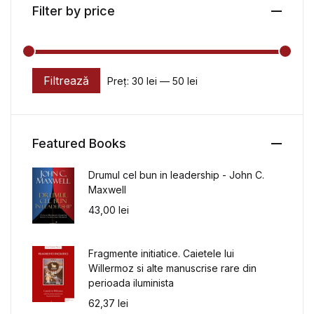
Filter by price
Filtrează
Preț:
30 lei
—
50 lei
Preț minim
Preț maxim
Featured Books
Drumul cel bun in leadership - John C.
Maxwell
43,00
lei
Fragmente initiatice. Caietele lui
Willermoz si alte manuscrise rare din
perioada iluminista
62,37
lei