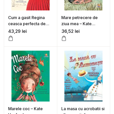
Cum a gasit Regina
Mare petrecere de
ceasca perfecta de
ziua mea – Kate
ceai – Kate Hosford
Hosford
43,29
lei
36,52
lei
Marele coc – Kate
La masa cu acrobatii si