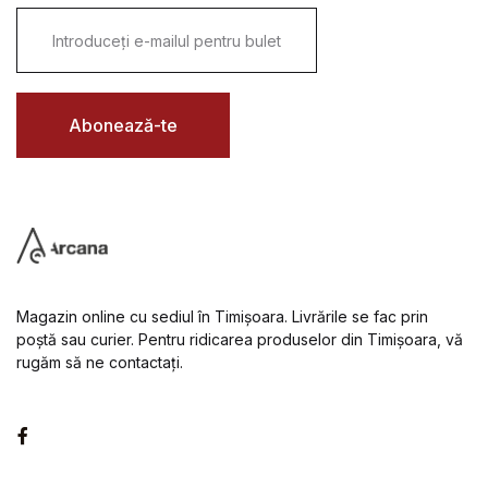
E
m
a
i
l
*
Abonează-te
Magazin online cu sediul în Timișoara. Livrările se fac prin
poștă sau curier. Pentru ridicarea produselor din Timișoara, vă
rugăm să ne contactați.
Facebook