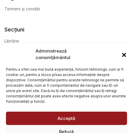
Termeni și condiții
Secțiuni
Librărie
Administrează
Anticariat
consimțământul
Editură
Pentru a oferi cea mai bună experiență, folosim tehnologii, cum ar fi
cookie-uri, pentru a stoca și/sau accesa informațiile despre
dispozitive. Consimțământul pentru aceste tehnologii ne permite să
procesăm date, cum ar fi comportamentul de navigare sau ID-uri
unice pe acest site. Dacă nu îți dai consimțământul sau îți retragi
consimțământul dat poate avea afecte negative asupra unor anumite
funcționalități și funcții.
@ Librăria Arcana. Toate drepturile rezervate. Site creat de
Focalizat
și
Paul Wagner
Acceptă
Refuză