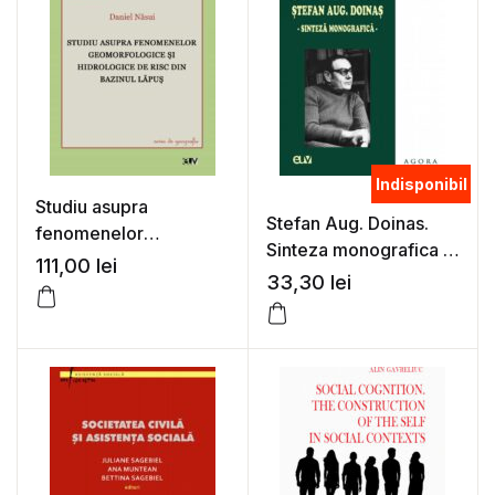
Indisponibil
Studiu asupra
Stefan Aug. Doinas.
fenomenelor
Sinteza monografica –
geomorfologice si
111,00
lei
Alexandru Ruja
33,30
lei
hidrologice de risc din
bazinul Lapus – Daniel
Nasui