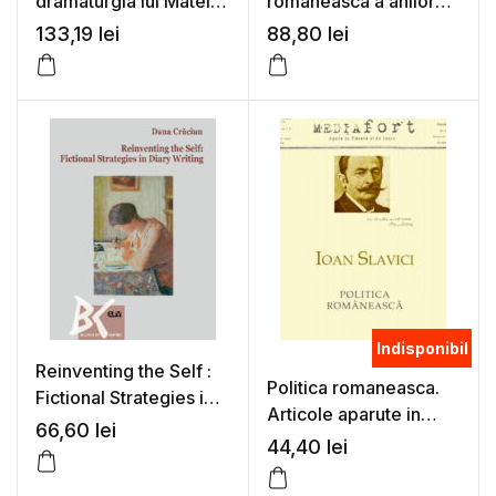
dramaturgia lui Matei
romaneasca a anilor
Visniec – Andreea-
2000 – Gratiela Benga
133,19
lei
88,80
lei
Diana Albu
Indisponibil
Reinventing the Self :
Politica romaneasca.
Fictional Strategies in
Articole aparute in
Diary Writing – Dana
66,60
lei
Tribuna poporului si
44,40
lei
Craciun
Tribuna de la Arad
(1897-1910) – Ioan