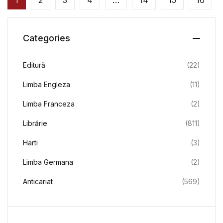
1
2
3
4
…
14
15
16
Categories
Editură
(22)
Limba Engleza
(11)
Limba Franceza
(2)
Librărie
(811)
Harti
(3)
Limba Germana
(2)
Anticariat
(569)