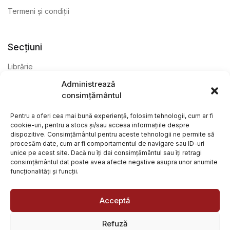
Termeni și condiții
Secțiuni
Librărie
Administrează
Anticariat
consimțământul
Editură
Pentru a oferi cea mai bună experiență, folosim tehnologii, cum ar fi
cookie-uri, pentru a stoca și/sau accesa informațiile despre
dispozitive. Consimțământul pentru aceste tehnologii ne permite să
procesăm date, cum ar fi comportamentul de navigare sau ID-uri
unice pe acest site. Dacă nu îți dai consimțământul sau îți retragi
consimțământul dat poate avea afecte negative asupra unor anumite
funcționalități și funcții.
@ Librăria Arcana. Toate drepturile rezervate. Site creat de
Focalizat
și
Paul Wagner
Acceptă
Refuză