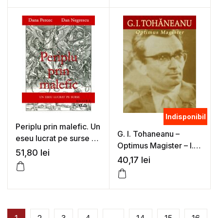
Slavici
Indisponibil
Periplu prin malefic. Un
G. I. Tohaneanu –
eseu lucrat pe surse –
Optimus Magister – I.
Dana Percec, Dan
51,80
lei
Funeriu
40,17
lei
Negrescu