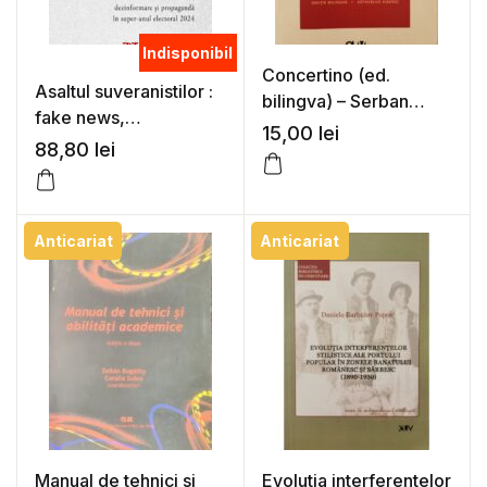
Indisponibil
Concertino (ed.
Asaltul suveranistilor :
bilingva) – Serban
fake news,
Foarta, Esztero Istvan
15,00
lei
dezinformare si
88,80
lei
propaganda in super-
anul electoral 2024 –
Marian Voicu, Catalin
Anticariat
Anticariat
Gombos (Ed.)
Manual de tehnici si
Evolutia interferentelor