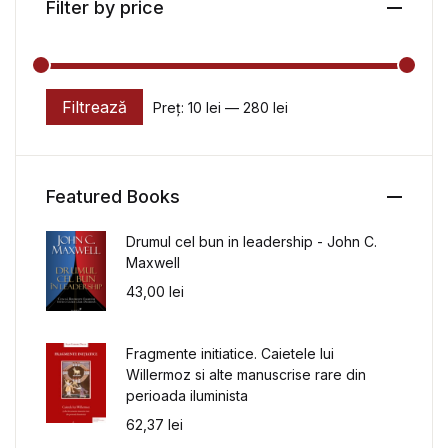
Filter by price
Filtrează
Preț:
10 lei
—
280 lei
Preț minim
Preț maxim
Featured Books
Drumul cel bun in leadership - John C.
Maxwell
43,00
lei
Fragmente initiatice. Caietele lui
Willermoz si alte manuscrise rare din
perioada iluminista
62,37
lei