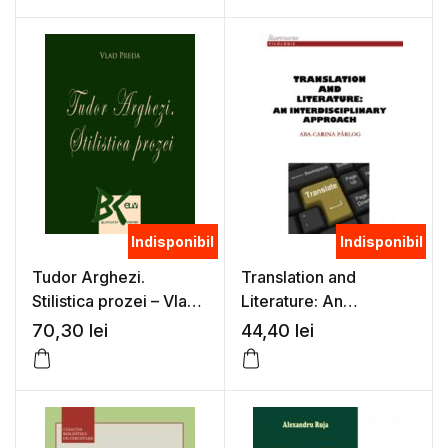
(coord.)
– Serban Foarta
Indisponibil
Indisponibil
Tudor Arghezi.
Translation and
Stilistica prozei – Vlad
Literature: An
Preda
Interdisciplinary
70,30
lei
44,40
lei
Approach – Aba-
Carina Parlog