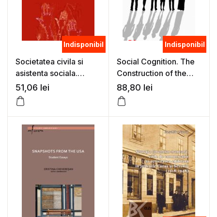
Indisponibil
Indisponibil
Societatea civila si
Social Cognition. The
asistenta sociala.
Construction of the
Provocari si
Self in Social Contexts
51,06
lei
88,80
lei
perspective asupra
– Alin Gavreliuc
muncii in folosul
comunitatii in Romania
si Germania – Juliane
Sagebiel, Ana
Muntean, Bettina
Sagebiel (ed.)