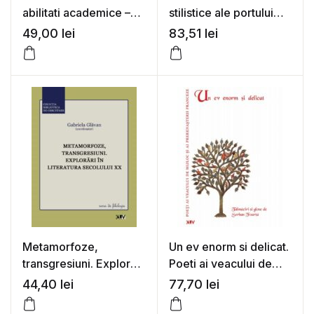
abilitati academice –
stilistice ale portului
Zoltan Bogathy,
popular in zonele
49,00
lei
83,51
lei
Coralia Sulea (coord.)
Banatului romanesc si
sarbesc (1890-1930)
Metamorfoze,
Un ev enorm si delicat.
transgresiuni. Explorari
Poeti ai veacului de
in literatura secolului
mijloc si ai
44,40
lei
77,70
lei
XX – Gabriela Glavan
Prerenasterii franceze