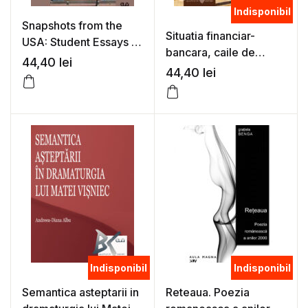
Indisponibil
Snapshots from the
Situatia financiar-
USA: Student Essays –
bancara, caile de
Cristina Cheveresan
44,40
lei
comunicatie si
44,40
lei
(ed. coord.)
activitatea edilitara in
judetele Caras si
Severin (1918-1948) –
Eusebiu Narai
Indisponibil
Indisponibil
Semantica asteptarii in
Reteaua. Poezia