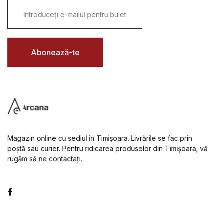
E
m
a
i
l
*
Abonează-te
Magazin online cu sediul în Timișoara. Livrările se fac prin
poștă sau curier. Pentru ridicarea produselor din Timișoara, vă
rugăm să ne contactați.
Facebook