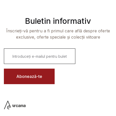
Buletin informativ
Înscrieți-vă pentru a fi primul care află despre oferte
exclusive, oferte speciale și colecții viitoare
E
m
a
i
l
*
Abonează-te