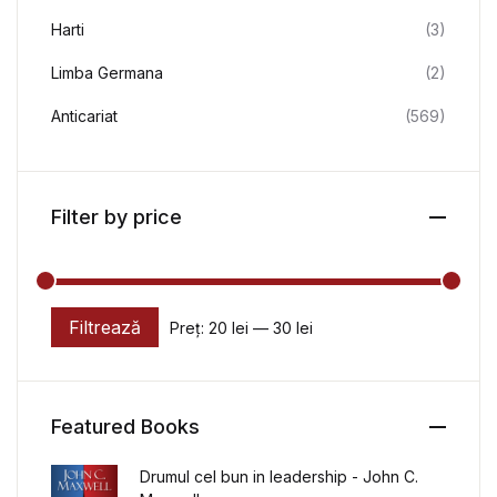
Harti
(3)
Limba Germana
(2)
Anticariat
(569)
Filter by price
Filtrează
Preț:
20 lei
—
30 lei
Preț minim
Preț maxim
Featured Books
Drumul cel bun in leadership - John C.