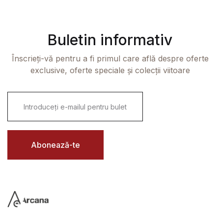
Buletin informativ
Înscrieți-vă pentru a fi primul care află despre oferte
exclusive, oferte speciale și colecții viitoare
E
m
a
i
l
*
Abonează-te