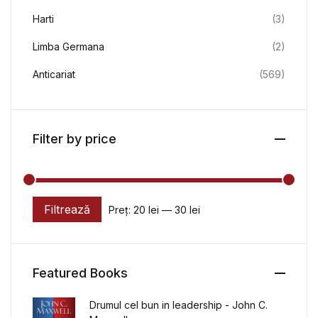
Harti
(3)
Limba Germana
(2)
Anticariat
(569)
Filter by price
Filtrează
Preț:
20 lei
—
30 lei
Preț minim
Preț maxim
Featured Books
Drumul cel bun in leadership - John C.