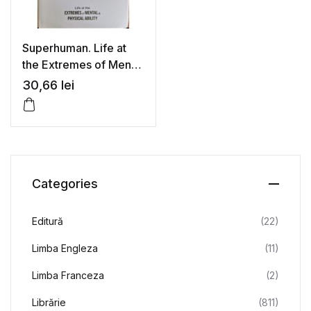
Superhuman. Life at
the Extremes of Mental
and Physical Ability –
30,66
lei
Rowan Hooper
Categories
Editură
(22)
Limba Engleza
(11)
Limba Franceza
(2)
Librărie
(811)