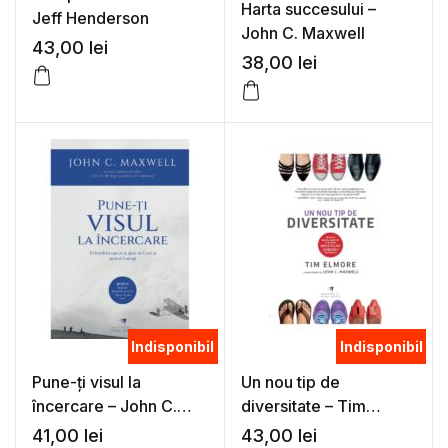
Harta succesului –
Jeff Henderson
John C. Maxwell
43,00
lei
38,00
lei
Indisponibil
Indisponibil
Pune-ți visul la
Un nou tip de
încercare – John C.
diversitate – Tim
Maxwell
Elmore
41,00
lei
43,00
lei