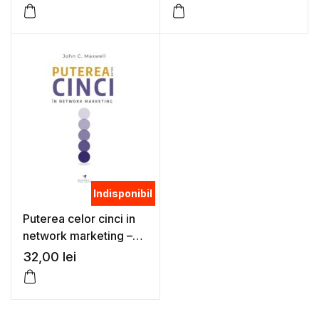
Indisponibil
Puterea celor cinci in
network marketing –
John C. Maxwell
32,00
lei