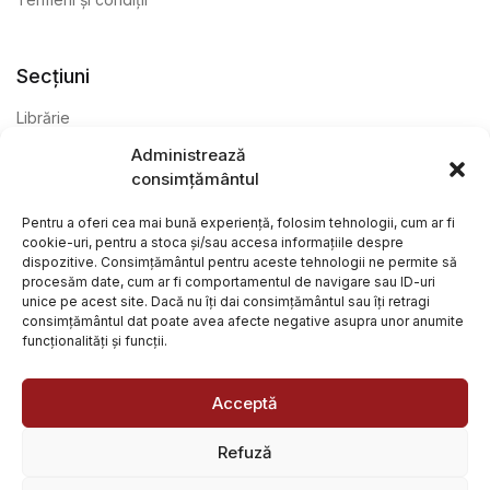
Secțiuni
Librărie
Administrează
Anticariat
consimțământul
Editură
Pentru a oferi cea mai bună experiență, folosim tehnologii, cum ar fi
cookie-uri, pentru a stoca și/sau accesa informațiile despre
dispozitive. Consimțământul pentru aceste tehnologii ne permite să
procesăm date, cum ar fi comportamentul de navigare sau ID-uri
unice pe acest site. Dacă nu îți dai consimțământul sau îți retragi
consimțământul dat poate avea afecte negative asupra unor anumite
funcționalități și funcții.
@ Librăria Arcana. Toate drepturile rezervate. Site creat de
Focalizat
și
Paul Wagner
Acceptă
Refuză