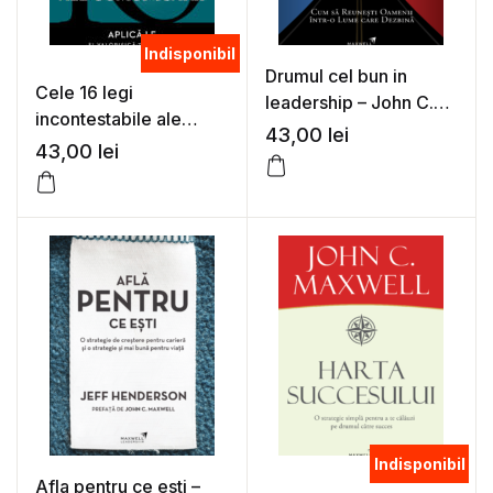
Indisponibil
Drumul cel bun in
Cele 16 legi
leadership – John C.
incontestabile ale
Maxwell
43,00
lei
comunicarii – John C.
43,00
lei
Maxwell
Indisponibil
Afla pentru ce esti –