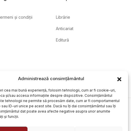
ermeni și condiții
Librărie
Anticariat
Editură
Administrează consimțământul
eri cea mai bună experiență, folosim tehnologii, cum ar fi cookie-uri,
oca și/sau accesa informațiile despre dispozitive. Consimțământul
te tehnologii ne permite să procesăm date, cum ar fi comportamentul
sau ID-uri unice pe acest site. Dacă nu îți dai consimțământul sau îți
simțământul dat poate avea afecte negative asupra unor anumite
ți și funcții.