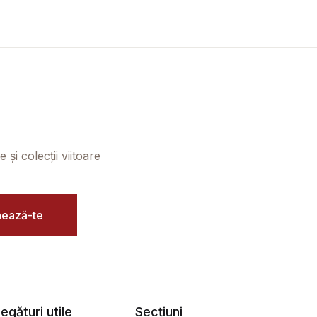
și colecții viitoare
ează-te
egături utile
Secțiuni