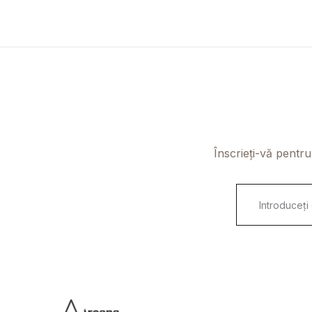
Înscrieți-vă pentru
E
m
a
i
l
*