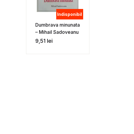
Indisponibil
Dumbrava minunata
– Mihail Sadoveanu
9,51
lei