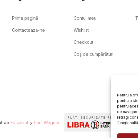
Prima pagină
Contul meu
T
Contactează-ne
Wishlist
Checkout
Coș de cumpărături
Pentru a of
pentru a st
pentru aces
de navigare 
retragi con
eat de
Focalizat
și
Paul Wagner
funcționalită