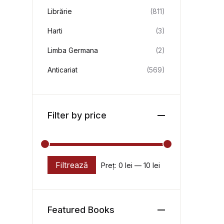
Librărie
(811)
Harti
(3)
Limba Germana
(2)
Anticariat
(569)
Filter by price
Filtrează
Preț:
0 lei
—
10 lei
Preț minim
Preț maxim
Featured Books