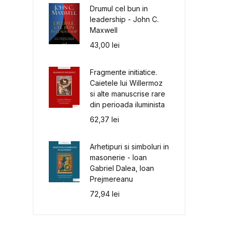
Drumul cel bun in
leadership - John C.
Maxwell
43,00
lei
Fragmente initiatice.
Caietele lui Willermoz
si alte manuscrise rare
din perioada iluminista
62,37
lei
Arhetipuri si simboluri in
masonerie - Ioan
Gabriel Dalea, Ioan
Prejmereanu
72,94
lei