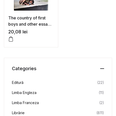
The country of first
boys and other essays
– Amartya Sen
20,08
lei
Categories
Editură
(22)
Limba Engleza
(11)
Limba Franceza
(2)
Librărie
(811)