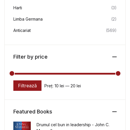
Harti
(3)
Limba Germana
(2)
Anticariat
(569)
Filter by price
Filtrează
Preț:
10 lei
—
20 lei
Preț minim
Preț maxim
Featured Books
Drumul cel bun in leadership - John C.