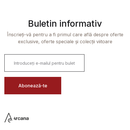
Buletin informativ
Înscrieți-vă pentru a fi primul care află despre oferte
exclusive, oferte speciale și colecții viitoare
E
m
a
i
l
*
Abonează-te