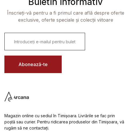
Buletin informativ
Înscrieți-vă pentru a fi primul care află despre oferte
exclusive, oferte speciale și colecții viitoare
E
m
a
i
l
*
Abonează-te
Magazin online cu sediul în Timișoara. Livrările se fac prin
poștă sau curier. Pentru ridicarea produselor din Timișoara, vă
rugăm să ne contactați.