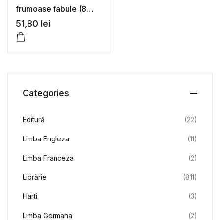
frumoase fabule (8
vol.)
51,80
lei
Categories
Editură
(22)
Limba Engleza
(11)
Limba Franceza
(2)
Librărie
(811)
Harti
(3)
Limba Germana
(2)