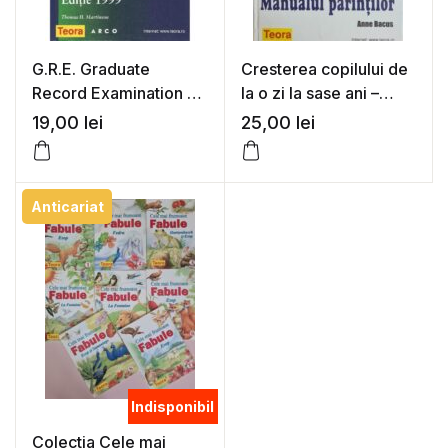
G.R.E. Graduate
Cresterea copilului de
Record Examination –
la o zi la sase ani –
Thomas H. Martinson
Manualul parintilor –
19,00
lei
25,00
lei
Anne Bacus
Anticariat
Indisponibil
Colectia Cele mai