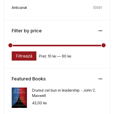
Anticariat
(569)
Filter by price
Filtrează
Preț:
10 lei
—
60 lei
Preț minim
Preț maxim
Featured Books
Drumul cel bun in leadership - John C.
Maxwell
43,00
lei