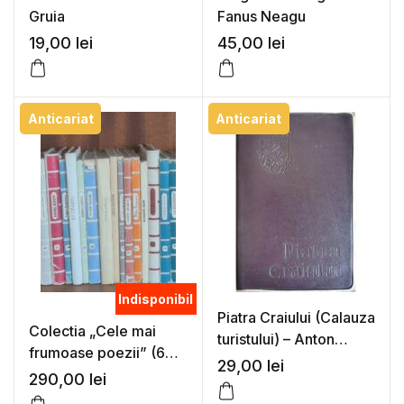
Gruia
Fanus Neagu
19,00
lei
45,00
lei
Anticariat
Anticariat
Indisponibil
Piatra Craiului (Calauza
Colectia „Cele mai
turistului) – Anton
frumoase poezii” (68
Mitroiu
29,00
lei
vol.)
290,00
lei