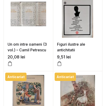
Un om intre oameni (3
Figuri ilustre ale
vol.) – Camil Petrescu
antichitatii
20,08
lei
9,51
lei
Anticariat
Anticariat