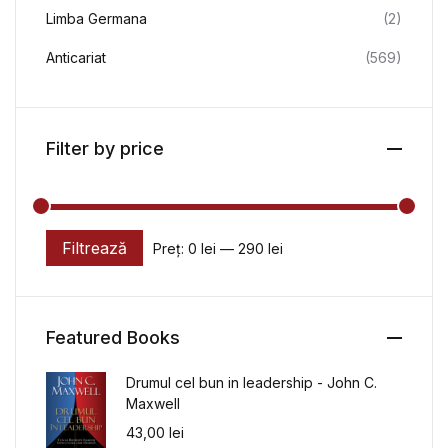
Limba Germana
(2)
Anticariat
(569)
Filter by price
Filtrează
Preț:
0 lei
—
290 lei
Preț minim
Preț maxim
Featured Books
Drumul cel bun in leadership - John C.
Maxwell
43,00
lei