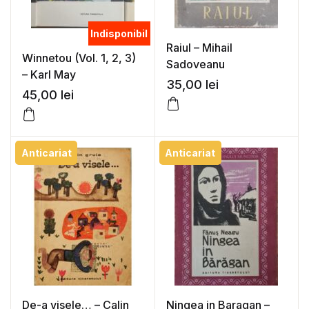
Indisponibil
Raiul – Mihail
Winnetou (Vol. 1, 2, 3)
Sadoveanu
– Karl May
35,00
lei
45,00
lei
Anticariat
Anticariat
De-a visele… – Calin
Ningea in Baragan –