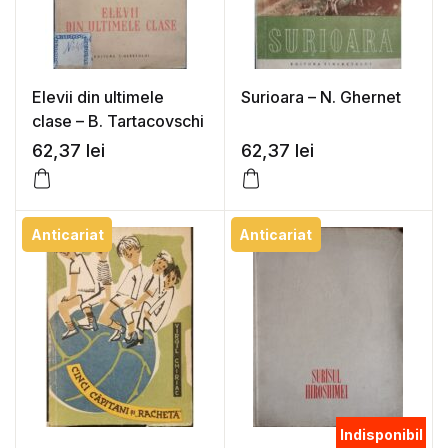
Elevii din ultimele
Surioara – N. Ghernet
clase – B. Tartacovschi
62,37
lei
62,37
lei
Anticariat
Anticariat
Indisponibil