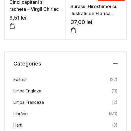
Cinci capitani si
Surasul Hiroshimei cu
racheta – Virgil Chiriac
ilustratii de Florica
9,51
lei
Cordescu – Eugen
37,00
lei
Jebeleanu
Categories
Editură
(22)
Limba Engleza
(11)
Limba Franceza
(2)
Librărie
(811)
Harti
(3)