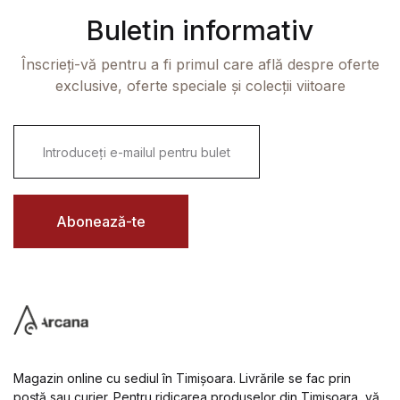
Buletin informativ
Înscrieți-vă pentru a fi primul care află despre oferte
exclusive, oferte speciale și colecții viitoare
E
m
a
i
l
*
Abonează-te
Magazin online cu sediul în Timișoara. Livrările se fac prin
poștă sau curier. Pentru ridicarea produselor din Timișoara, vă