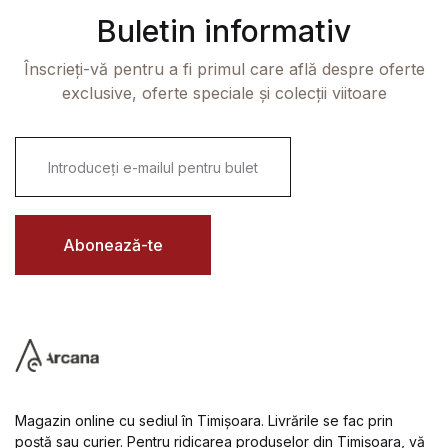
Buletin informativ
Înscrieți-vă pentru a fi primul care află despre oferte
exclusive, oferte speciale și colecții viitoare
E
m
a
i
l
*
Abonează-te
Magazin online cu sediul în Timișoara. Livrările se fac prin
poștă sau curier. Pentru ridicarea produselor din Timișoara, vă