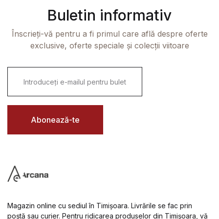
Buletin informativ
Înscrieți-vă pentru a fi primul care află despre oferte
exclusive, oferte speciale și colecții viitoare
E
m
a
i
l
*
Abonează-te
Magazin online cu sediul în Timișoara. Livrările se fac prin
poștă sau curier. Pentru ridicarea produselor din Timișoara, vă