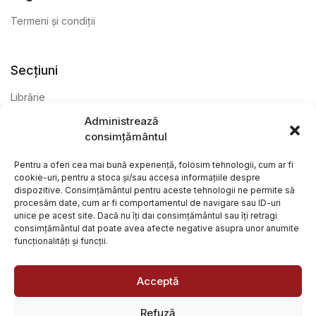
Termeni și condiții
Secțiuni
Librărie
Administrează
Anticariat
consimțământul
Editură
Pentru a oferi cea mai bună experiență, folosim tehnologii, cum ar fi
cookie-uri, pentru a stoca și/sau accesa informațiile despre
dispozitive. Consimțământul pentru aceste tehnologii ne permite să
procesăm date, cum ar fi comportamentul de navigare sau ID-uri
unice pe acest site. Dacă nu îți dai consimțământul sau îți retragi
consimțământul dat poate avea afecte negative asupra unor anumite
funcționalități și funcții.
@ Librăria Arcana. Toate drepturile rezervate. Site creat de
Focalizat
și
Paul Wagner
Acceptă
Refuză