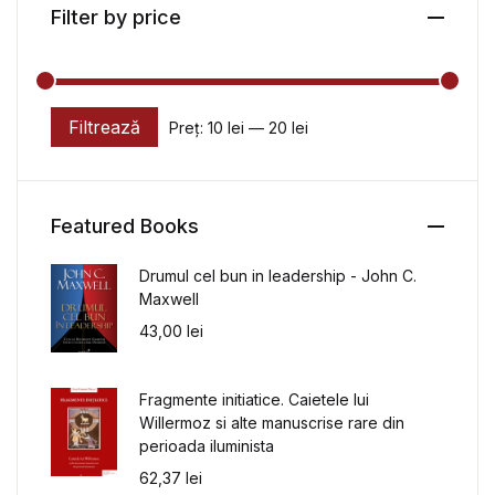
Filter by price
Filtrează
Preț:
10 lei
—
20 lei
Preț minim
Preț maxim
Featured Books
Drumul cel bun in leadership - John C.
Maxwell
43,00
lei
Fragmente initiatice. Caietele lui
Willermoz si alte manuscrise rare din
perioada iluminista
62,37
lei