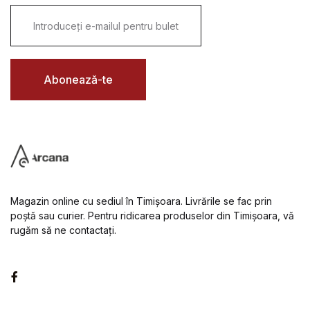
E
m
a
i
l
*
Abonează-te
Magazin online cu sediul în Timișoara. Livrările se fac prin
poștă sau curier. Pentru ridicarea produselor din Timișoara, vă
rugăm să ne contactați.
Facebook