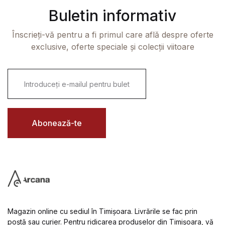
Buletin informativ
Înscrieți-vă pentru a fi primul care află despre oferte
exclusive, oferte speciale și colecții viitoare
E
m
a
i
l
*
Abonează-te
Magazin online cu sediul în Timișoara. Livrările se fac prin
poștă sau curier. Pentru ridicarea produselor din Timișoara, vă