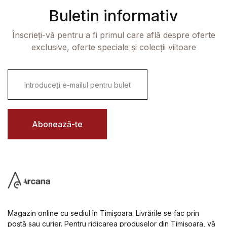
Buletin informativ
Înscrieți-vă pentru a fi primul care află despre oferte
exclusive, oferte speciale și colecții viitoare
E
m
a
i
l
*
Abonează-te
Magazin online cu sediul în Timișoara. Livrările se fac prin
poștă sau curier. Pentru ridicarea produselor din Timișoara, vă