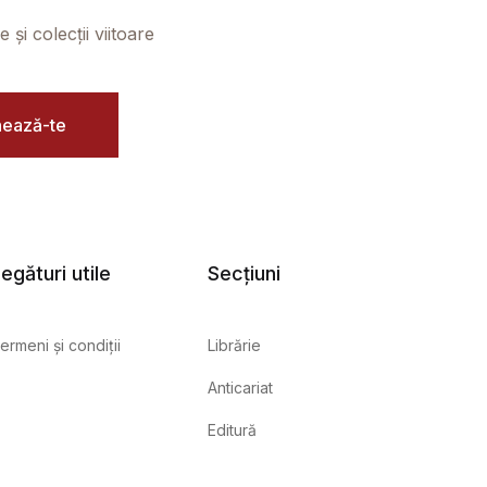
și colecții viitoare
ează-te
egături utile
Secțiuni
ermeni și condiții
Librărie
Anticariat
Editură