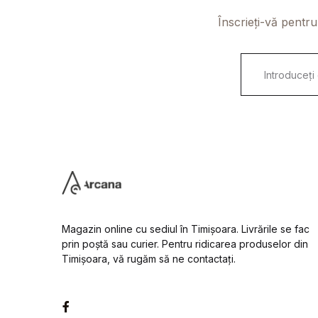
Înscrieți-vă pentru
E
m
a
i
l
*
Magazin online cu sediul în Timișoara. Livrările se fac
prin poștă sau curier. Pentru ridicarea produselor din
Timișoara, vă rugăm să ne contactați.
Facebook