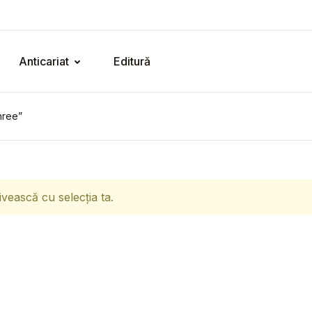
Anticariat
Editură
hree”
ivească cu selecția ta.