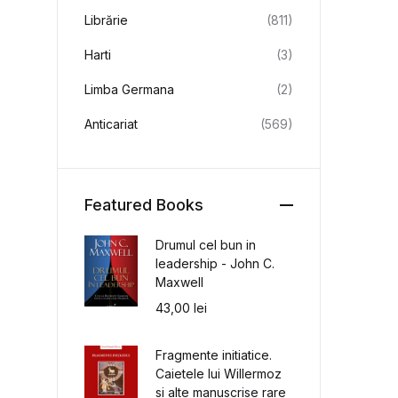
Librărie
(811)
Harti
(3)
Limba Germana
(2)
Anticariat
(569)
Featured Books
Drumul cel bun in
leadership - John C.
Maxwell
43,00
lei
Fragmente initiatice.
Caietele lui Willermoz
si alte manuscrise rare