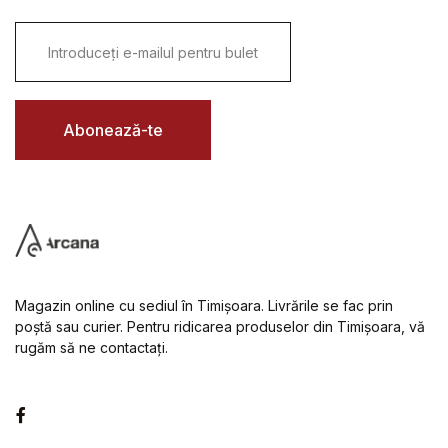
E
m
a
i
l
*
Abonează-te
Magazin online cu sediul în Timișoara. Livrările se fac prin
poștă sau curier. Pentru ridicarea produselor din Timișoara, vă
rugăm să ne contactați.
Facebook