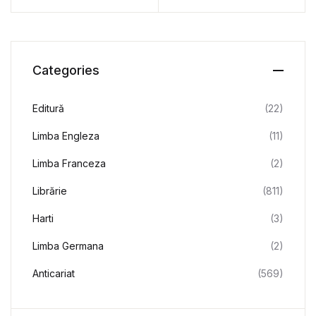
lui Andrei Codrescu –
Radu Pavel Gheo
Categories
Editură
(22)
Limba Engleza
(11)
Limba Franceza
(2)
Librărie
(811)
Harti
(3)
Limba Germana
(2)
Anticariat
(569)