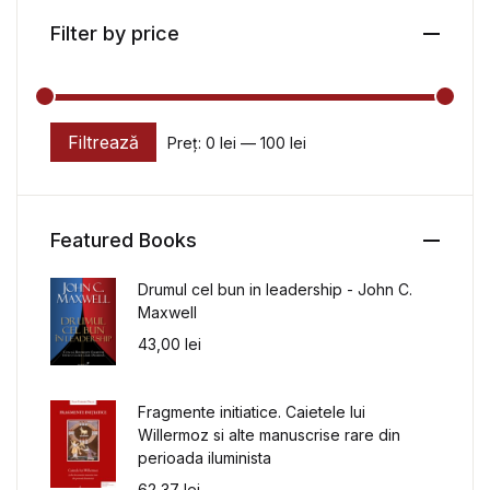
Filter by price
Filtrează
Preț:
0 lei
—
100 lei
Preț minim
Preț maxim
Featured Books
Drumul cel bun in leadership - John C.
Maxwell
43,00
lei
Fragmente initiatice. Caietele lui
Willermoz si alte manuscrise rare din
perioada iluminista
62,37
lei