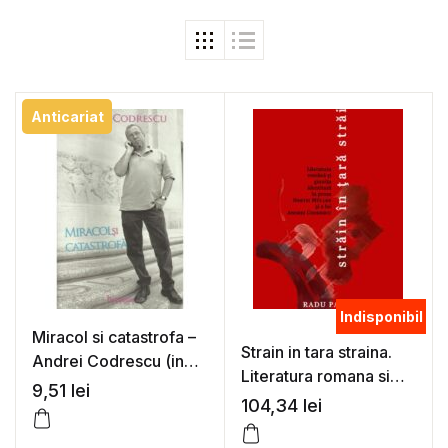
Anticariat
Indisponibil
Miracol si catastrofa –
Strain in tara straina.
Andrei Codrescu (in
Literatura romana si
dialog cu Robert Lazu)
9,51
lei
granita identitara in
104,34
lei
proza Hertei Muller si a