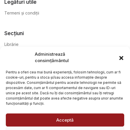
Legături utile
Termeni și condiții
Secțiuni
Librărie
Administrează
Anticariat
consimțământul
Editură
Pentru a oferi cea mai bună experiență, folosim tehnologii, cum ar fi
cookie-uri, pentru a stoca și/sau accesa informațiile despre
dispozitive. Consimțământul pentru aceste tehnologii ne permite să
procesăm date, cum ar fi comportamentul de navigare sau ID-uri
unice pe acest site. Dacă nu îți dai consimțământul sau îți retragi
consimțământul dat poate avea afecte negative asupra unor anumite
funcționalități și funcții.
@ Librăria Arcana. Toate drepturile rezervate. Site creat de
Focalizat
și
Paul Wagner
Acceptă