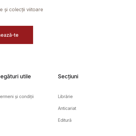
și colecții viitoare
ează-te
egături utile
Secțiuni
ermeni și condiții
Librărie
Anticariat
Editură