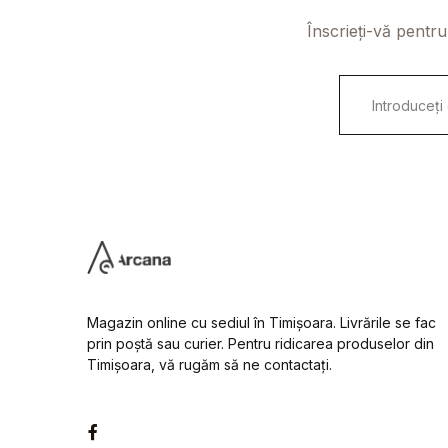
Înscrieți-vă pentru
E
m
a
i
l
*
Magazin online cu sediul în Timișoara. Livrările se fac
prin poștă sau curier. Pentru ridicarea produselor din
Timișoara, vă rugăm să ne contactați.
Facebook