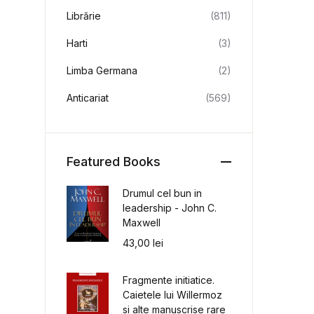
Librărie
(811)
Harti
(3)
Limba Germana
(2)
Anticariat
(569)
Featured Books
Drumul cel bun in
leadership - John C.
Maxwell
43,00
lei
Fragmente initiatice.
Caietele lui Willermoz
si alte manuscrise rare