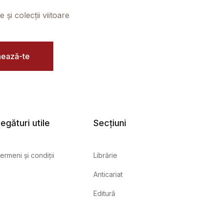
și colecții viitoare
ează-te
egături utile
Secțiuni
ermeni și condiții
Librărie
Anticariat
Editură