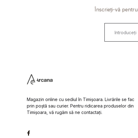
Înscrieți-vă pentru
E
m
a
i
l
*
Magazin online cu sediul în Timișoara. Livrările se fac
prin poștă sau curier. Pentru ridicarea produselor din
Timișoara, vă rugăm să ne contactați.
Facebook