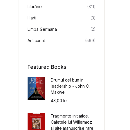
Librărie
(811)
Harti
(3)
Limba Germana
(2)
Anticariat
(569)
Featured Books
Drumul cel bun in
leadership - John C.
Maxwell
43,00
lei
Fragmente initiatice.
Caietele lui Willermoz
si alte manuscrise rare