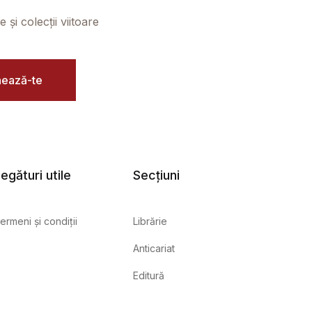
și colecții viitoare
ează-te
egături utile
Secțiuni
ermeni și condiții
Librărie
Anticariat
Editură