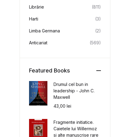
Librărie
(811)
Harti
(3)
Limba Germana
(2)
Anticariat
(569)
Featured Books
Drumul cel bun in
leadership - John C.
Maxwell
43,00
lei
Fragmente initiatice.
Caietele lui Willermoz
si alte manuscrise rare