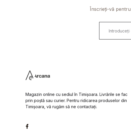
Înscrieți-vă pentru
E
m
a
i
l
*
Magazin online cu sediul în Timișoara. Livrările se fac
prin poștă sau curier. Pentru ridicarea produselor din
Timișoara, vă rugăm să ne contactați.
Facebook