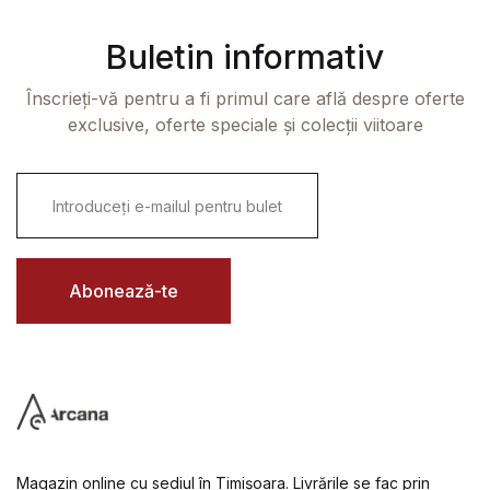
Buletin informativ
Înscrieți-vă pentru a fi primul care află despre oferte
exclusive, oferte speciale și colecții viitoare
E
m
a
i
l
*
Abonează-te
Magazin online cu sediul în Timișoara. Livrările se fac prin