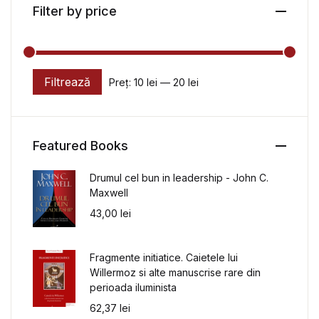
Filter by price
Filtrează
Preț:
10 lei
—
20 lei
Preț minim
Preț maxim
Featured Books
Drumul cel bun in leadership - John C.
Maxwell
43,00
lei
Fragmente initiatice. Caietele lui
Willermoz si alte manuscrise rare din
perioada iluminista
62,37
lei