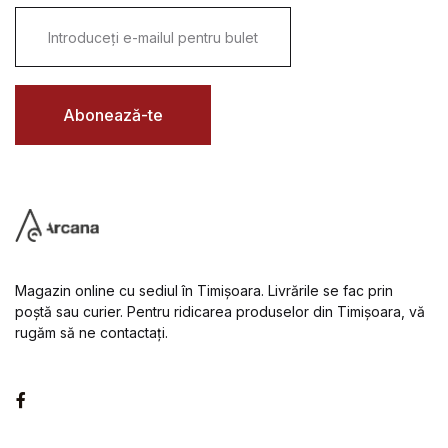
E
m
a
i
l
*
Abonează-te
Magazin online cu sediul în Timișoara. Livrările se fac prin
poștă sau curier. Pentru ridicarea produselor din Timișoara, vă
rugăm să ne contactați.
Facebook