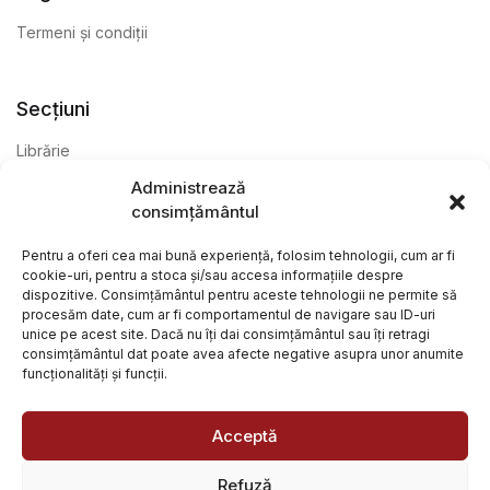
Termeni și condiții
Secțiuni
Librărie
Administrează
Anticariat
consimțământul
Editură
Pentru a oferi cea mai bună experiență, folosim tehnologii, cum ar fi
cookie-uri, pentru a stoca și/sau accesa informațiile despre
dispozitive. Consimțământul pentru aceste tehnologii ne permite să
procesăm date, cum ar fi comportamentul de navigare sau ID-uri
unice pe acest site. Dacă nu îți dai consimțământul sau îți retragi
consimțământul dat poate avea afecte negative asupra unor anumite
funcționalități și funcții.
@ Librăria Arcana. Toate drepturile rezervate. Site creat de
Focalizat
și
Paul Wagner
Acceptă
Refuză