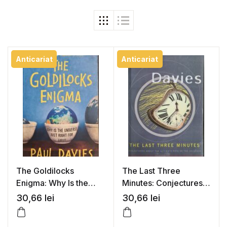
Anticariat
Anticariat
The Goldilocks
The Last Three
Enigma: Why Is the
Minutes: Conjectures
Universe Just Right for
About the Ultimate
30,66
lei
30,66
lei
Life? – Paul Davies
Fate of the Universe –
Paul Davies