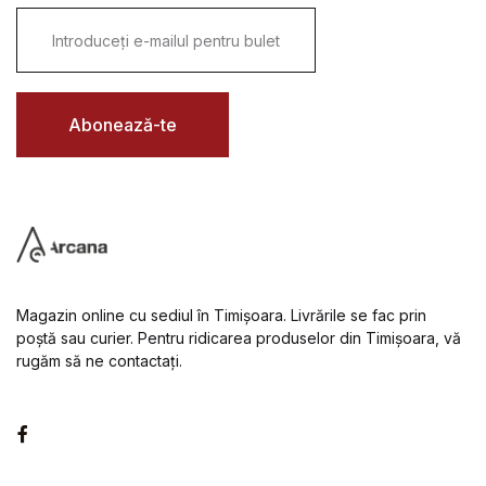
E
m
a
i
l
*
Abonează-te
Magazin online cu sediul în Timișoara. Livrările se fac prin
poștă sau curier. Pentru ridicarea produselor din Timișoara, vă
rugăm să ne contactați.
Facebook